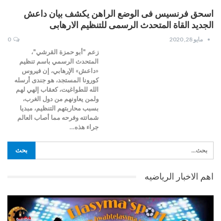
اسحق فرنسيس فى الوضع الراهن يكشف بيان داعش
الجديد القاة المتحدث الرسمى للتنظيم الارهابى
مايو 28, 2020
0
زعم "أبو حمزة القرشي"،
المتحدث الرسمي باسم تنظيم
«داعش» الإرهابي، إن فيروس
كورونا المستجد، هو جندى أرسله
الله للطواغيت، كعقاب إلهي لهم
ولمن يعاونهم من دول الغرب،
بسبب محاربتهم التنظيم، مبديا
شماتته وفرحه مما أصاب العالم
جراء هذه…
اهم الاخبار الرياضيه