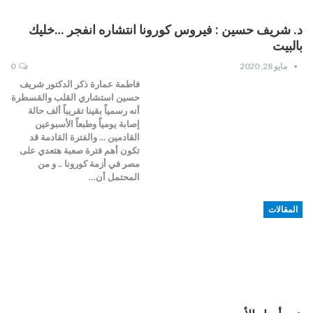
د. شريف حسين : فيروس كورونا انتشاره انفجر …خليك
بالبيت
مايو 28, 2020
0
فاطمة عمارة ذكر الدكتور شريف
حسين استشاري القلب والقسطرة
أنه ️رسمياً بقينا تقريباً ألف حالة
إصابة يومياً ️وطبعاً الأسبوعين
القادمين ... والفترة القادمة قد
تكون أهم فترة صعبة هتعدي على
مصر في أزمة كورونا .. و من
المحتمل أن…
المقالات