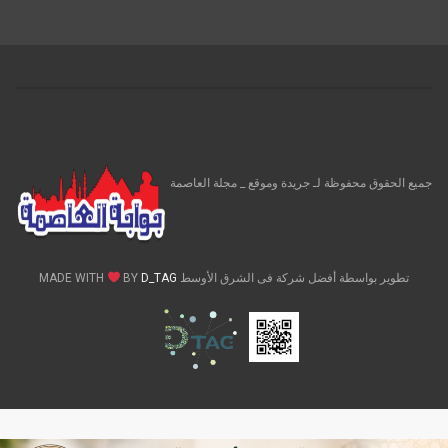
جميع الحقوق محفوظة لـ جريدة وموقع _ مجلة العاصمة
تطوير بواسطة أفضل شركة فى الشرق الأوسط MADE WITH
D_TAG
BY