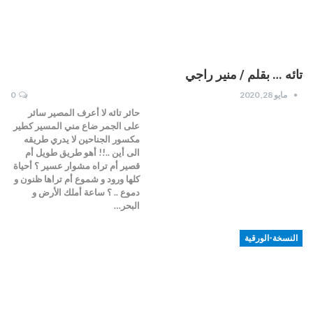
تائه … بقلم / منير راجي
مايو 28, 2020
0
حائر تائه لا أعرف المصير سائر
على الجمر ضاع مني المسير كطير
مكسور الجناحين لا يدري طريقه
الى أين ..!! أهو طريق طويل أم
قصير أم تراه مشوار عسير ؟ أحياة
كلها ورود و شموع أم تراها ظنون و
دموع .. ؟ ساعة أملك الأرض و
البحر…
النسخة-الورقية