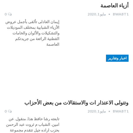
أزياء العاصمة
BWABT1
مايو 1, 2020
0
إيمان العادلى تألقى بأجمل عروض
الأزياء الشبابية بمختلف الموديلات
والتشكيلات والألوان والخامات
القطنية الرائعة من جريدتكم
العاصمة
اخبار وتقارير
وتتولى الاعتذار ات والاستقالات من بعض الأحزاب
BWABT1
مايو 1, 2020
0
تابعته رشا حافظ هذا. منقول. عن
امين. الشباب م ثروت عبد الرحمن
بحزب اراده جيل تتقدم مجموعة