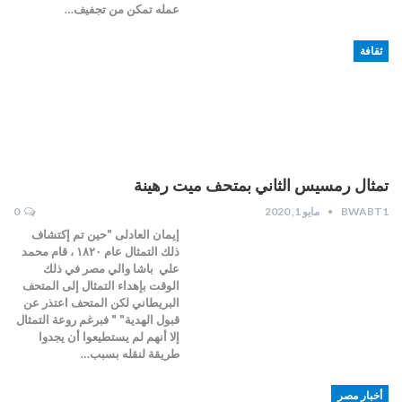
عمله تمكن من تجفيف…
ثقافة
تمثال رمسيس الثاني بمتحف ميت رهينة
BWABT1
مايو 1, 2020
0
إيمان العادلى "حين تم إكتشاف
ذلك التمثال عام ١٨٢٠ ، قام محمد
علي باشا والي مصر في ذلك
الوقت بإهداء التمثال إلى المتحف
البريطاني لكن المتحف اعتذر عن
قبول الهدية" " فبرغم روعة التمثال
إلا أنهم لم يستطيعوا أن يجدوا
طريقة لنقله بسبب…
أخبار مصر