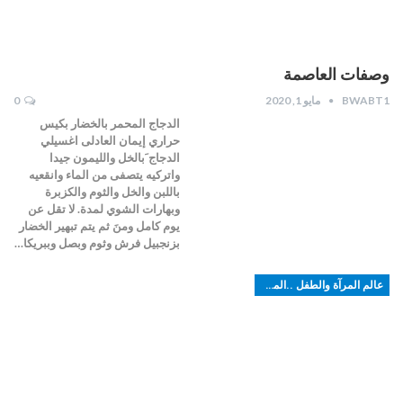
وصفات العاصمة
BWABT1
مايو 1, 2020
0
الدجاج المحمر بالخضار بكيس
حراري إيمان العادلى اغسيلي
الدجاج َبالخل والليمون جيدا
واتركيه يتصفى من الماء وانقعيه
باللبن والخل والثوم والكزبرة
وبهارات الشوي لمدة. لا تقل عن
يوم كامل ومنَ ثم يتم تبهير الخضار
بزنجبيل فرش وثوم وبصل وببريكا…
عالم المرآة والطفل ..الموضة