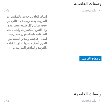
وصفات العاصمة
مايو 1, 2020
0
إيمان العادلى جلاش بالمكسرات
الطريقه بحط زبده ف القالب من
تحت ومابين كل طبقه بحط زبده
وف النص المكسرات واكمل باقى
الطبقات وادخله فرن ١٨٠درجه
لمده ٢٠دقيقه وبعدين اطلعه من
الفرن أسقيه شربات بارد الكنافه
بالنوتيلا والمانجو الطريقه…
وصفات العاصمة
وصفات العاصمة
مايو 1, 2020
0