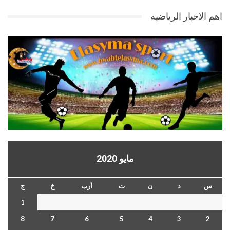
اهم الاخبار الرياضيه
مايو 2020
س
د
ن
ث
أرب
خ
ج
1
8
7
6
5
4
3
2