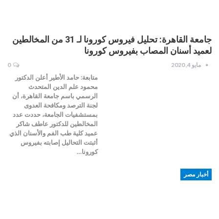
جامعة القاهرة: تحليل فيروس كورونا لـ 31 من المخالطين
لعميد أسنان المصاب بفيروس كورونا
مايو 4, 2020
0
متابعة: حامد الأطير أعلن الدكتور
محمود علم الدين المتحدث
الرسمي باسم جامعة القاهرة، أن
لجنة الترصد ومكافحة العدوى
بمستشفيات الجامعة، حددت عدد
المخالطين للدكتور عاطف شاكر
عميد كلية طب الفم والأسنان الذي
أثبتت التحاليل إصابته بفيروس
كورونا…
أخبار مصر