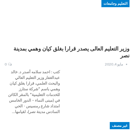
التعليم وجامعات
وزير التعليم العالى يصدر قرارا بغلق كيان وهمي بمدينة
نصر
مايو 4, 2020
0
كتب : احمد سلامه أصدر د. خالد
عبدالغفار وزير التعليم العالي
والبحث العلمي، قرارا بغلق كيان
وهمي باسم "شركة ستارز
للخدمات التعليمية" بالمقر الكائن
في (مبنى النماء – الدور الخامس
امتداد شارع رمسيس - الحي
السادس مدينة نصر)، لقيامها…
غير مصنف