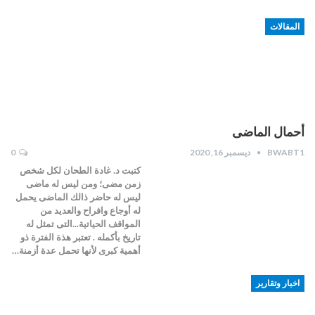
المقالات
أحمال الماضى
BWABT1
ديسمبر 16, 2020
0
كتبت د. غادة الطحان لكل شخص
زمن مضى؛ ومن ليس له ماضى
ليس له حاضر ذالك الماضى يحمل
له أوجاع وافراح والعديد من
المواقف الحياتية...التى تمثل له
تاريخ بأكمله . تعتبر هذة الفترة ذو
أهمية كبرى لأنها تحمل عدة أزمنة…
اخبار وتقارير