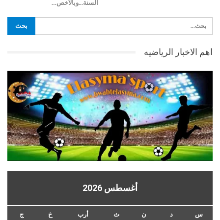
السنة...وبالأخص…
اهم الاخبار الرياضيه
أغسطس 2026
س
د
ن
ث
أرب
خ
ج