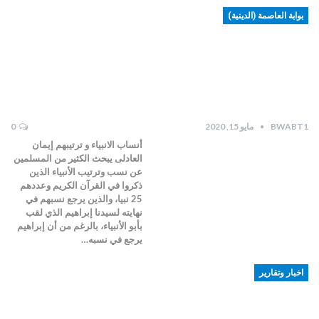
بوابة العاصمة (الدينية)
BWABT1
مايو 15, 2020
0
أنساب الانبياء و ترتيبهم إيمان
العادلى يبحث الكثير من المسلمين
عن نسب وترتيب الأنبياء الذين
ذكروا في القرآن الكريم وعددهم
25 نبيا، والذين يرجع نسبهم في
نهايته لسيدنا إبراهيم الذي لقب
بأبو الأنبياء، بالرغم من أن إبراهيم
يرجع في نسبه…
اخبار وتقارير