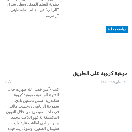
بطولة الفيلم الممثل وبطل سباق
"الرالي" في العالم الفلسطيني
"رامي…
رياضة محلية
موهبة كروية على الطريق
مايو 15, 2020
0
كتب /آمين فضل الله ظهرت خلال
الفترة الماضية ، موهبة كروية
سكندرية ،ضمن ناشئين نادي
سموحة الرياضي ، وحسب مااثير
في ذات الموضوع من خلال العيون
المكتشفة لة فهو اللاعب محمد
جابر ، والذي أطلقت علية وليد
سليمان الصغير، وسوف يتم قيدة