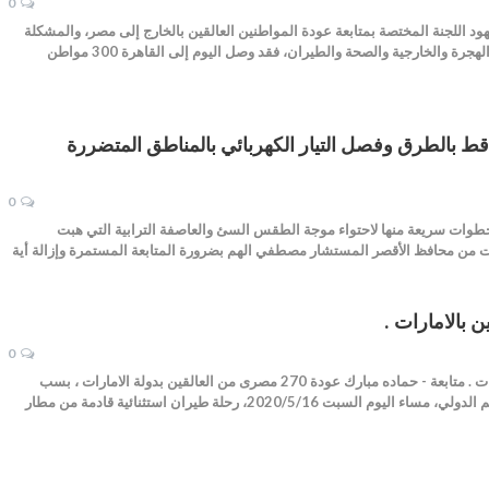
0
 اللجنة المختصة بمتابعة عودة المواطنين العالقين بالخارج إلى مصر، والمشكلة
من دولة رئيس مجلس الوزراء ووزراء الهجرة والخارجية والصحة والطيران، فقد وصل اليوم إلى القاهرة 300 مواطن
قط بالطرق وفصل التيار الكهربائي بالمناطق المتضررة
0
خطوات سريعة منها لاحتواء موجة الطقس السئ والعاصفة الترابية التي هبت
ت من محافظ الأقصر المستشار مصطفي الهم بضرورة المتابعة المستمرة وإزالة أية
0
عودة 270 مصرى من العالقين بالامارات . متابعة - حماده مبارك عودة 270 مصرى من العالقين بدولة الامارات ، بسب
كورونا ، حيث استقبل مطار مرسى علم الدولي، مساء اليوم السبت 2020/5/16، رحلة طيران استثنائية قادمة من مطار