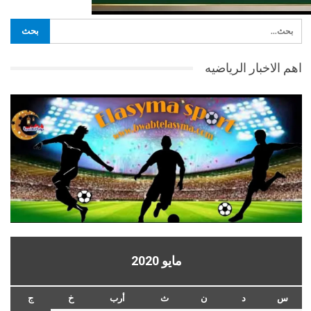
اهم الاخبار الرياضيه
مايو 2020
س
د
ن
ث
أرب
خ
ج