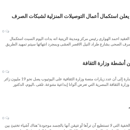
 يعلن استكمال أعمال التوصيلات المنزلية لشبكات الصرف
0
العقيد احمد الهوارى رئيس مركز ومدينة الزينية انه بدات اليوم السبت استكمال
صرف الصحى بشارع طراد النيل الاقصر العشى وبمجرد انتهائها سيتم تمهيد الطريق
من أنشطة وزارة الثقافة
0
متابعة/ محمد السمالوسي تجدر بنا لإشارة إلى أن عدد زيارات منصة وزارة الثقافية على اليوتيوب يصل نحو 19 مليون زائر
ة وزارة الثقافة المصرية التي تعرض ألوانا إبداعية متنوعة. تلقى ،اليوم، الدكتور
0
ية التى لا تستطيع آن ترآها أو تتيقن أنها بالجسد موجودة‘‘هناك آشياء تختبئ بين