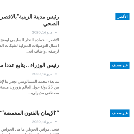
رئيس مدينة الزينية”بالاقصر
الأقصر
الصحي
مايو 16, 2020
الاقصر-- حماده النجار السليمى اوضح 
اعمال التوصيلات المنزلية لشبكات ال
لرصفه . واضاف انه…
رئيس الوزراء .. يتابع عددا 
غير مصنف
مايو 16, 2020
من 25 دولة حول العالم يزورون منص
مصطفى مدبولي،…
‘‘‘الإيمان بالفنون المغمضة‘‘‘‘
غير مصنف
مايو 16, 2020
فتحى موافي الجويلي ما هى الحواس الخف