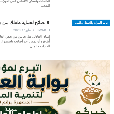
الكلمات وتسكن الآنفاس فمن تكون‘..ال
البعد…
8 نصائح لحماية طفلك من هذه العادات السيئة
عالم المرآة والطفل ..الموضة
BWABT1
مايو 16, 2020
إيمان العادلى هل تعانين من بعض العا
أظافره أو يمص أحد أصابعه باستمرار ول
العادات لا تمثل…