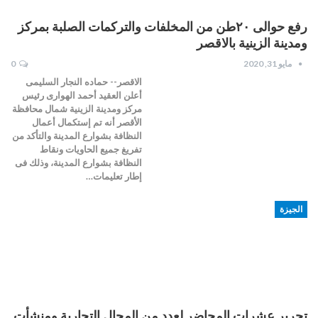
رفع حوالى ٢٠طن من المخلفات والتركمات الصلبة بمركز
ومدينة الزينية بالاقصر
مايو 31, 2020
0
الاقصر-- حماده النجار السليمى
أعلن العقيد أحمد الهوارى رئيس
مركز ومدينة الزينية شمال محافظة
الأقصر أنه تم إستكمال أعمال
النظافة بشوارع المدينة والتأكد من
تفريغ جميع الحاويات ونقاط
النظافة بشوارع المدينة، وذلك فى
إطار تعليمات…
الجيزة
تحرير عشرات المحاضر لعدد من المحال التجارية ومنشأت