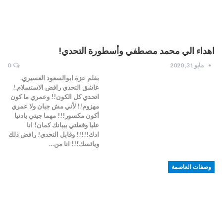
اهداء الي محمد مصطفي وأسطورة التحدي!
مايو 31, 2020
0
بقلم عزة ابوالسعود العسيري.
عاشق التحدي رافض الاستسلام.!
اتحدي كل الكون!! وعمري ما كون
مهزوم!! لأني مش جبان ولا عمري
أكون مكسور!!! مهما جيتي يادنيا
عليا وقفلتي بيبانك كمان! انا
ادك!!!!! وقابل التحدي! رافض ذلك
ويائسك!!! انا من…
وصفات العاصمة