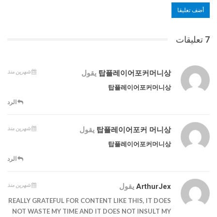
7 تعليقات
شهرين منذ
탑플레이어포커머니상
يقول
탑플레이어포커머니상
الرد
شهرين منذ
탑플레이어포커 머니상
يقول
탑플레이어포커머니상
الرد
شهرين منذ
ArthurJex
يقول
REALLY GRATEFUL FOR CONTENT LIKE THIS, IT DOES
NOT WASTE MY TIME AND IT DOES NOT INSULT MY