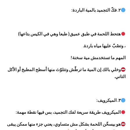
٢. فكّ التجميد بالمية الباردة:
هتحط اللحمة في طبق عميق( طبعا وهي في الكيس بتاعها)
، وتصُبّ عليها مياه باردة.
المهم ما تستخدمش مية سخنة!
وخلي بالك إن المية ما ترطّش وتتلوّث منها أسطح المطبخ أو الأكل
التاني.
٣. الميكرويف:
الميكرويف طريقة سريعة لفك التجميد، بس فيها نقطة مهمة:
هو بيسخّن اللحمة بشكل مش متساوي، يعني جزء منها ممكن يبقى