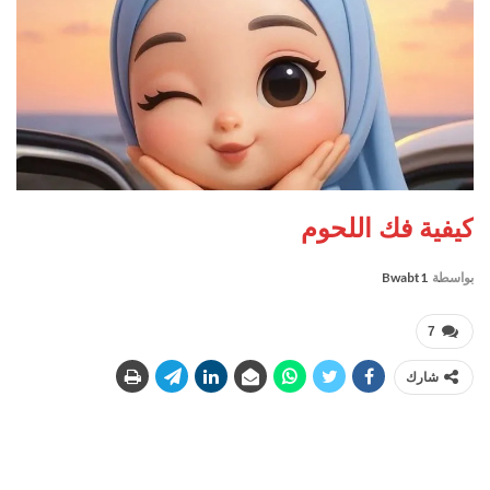
كيفية فك اللحوم
بواسطة
Bwabt1
7
شارك