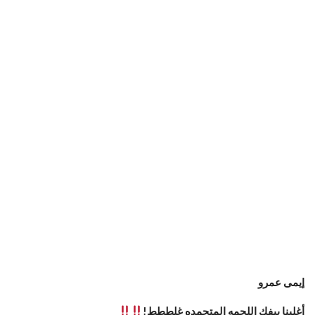
إيمى عمرو
أغلبنا بيفك اللحمه المتجمده غلططط!