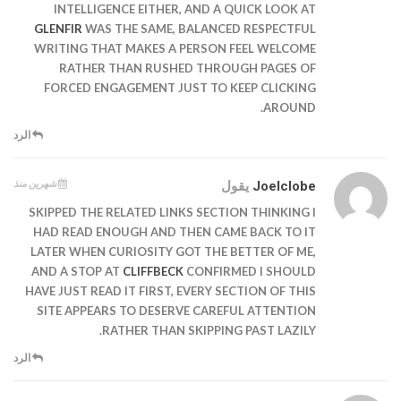
INTELLIGENCE EITHER, AND A QUICK LOOK AT
GLENFIR
WAS THE SAME, BALANCED RESPECTFUL
WRITING THAT MAKES A PERSON FEEL WELCOME
RATHER THAN RUSHED THROUGH PAGES OF
FORCED ENGAGEMENT JUST TO KEEP CLICKING
AROUND.
الرد
شهرين منذ
Joelclobe
يقول
SKIPPED THE RELATED LINKS SECTION THINKING I
HAD READ ENOUGH AND THEN CAME BACK TO IT
LATER WHEN CURIOSITY GOT THE BETTER OF ME,
AND A STOP AT
CLIFFBECK
CONFIRMED I SHOULD
HAVE JUST READ IT FIRST, EVERY SECTION OF THIS
SITE APPEARS TO DESERVE CAREFUL ATTENTION
RATHER THAN SKIPPING PAST LAZILY.
الرد