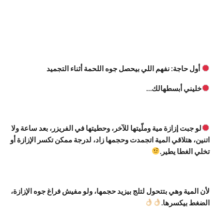
أول حاجة: نفهم اللي بيحصل جوه اللحمة أثناء التجميد
خليني أبسطهالك…
لو جبت إزازة مية وملّيتها للآخر، وحطيتها في الفريزر، بعد ساعة ولا
اتنين، هتلاقي المية اتجمدت وحجمها زاد، لدرجة ممكن تكسر الإزازة أو
تخلي الغطا يطير.
لأن المية وهي بتتحول لتلج بيزيد حجمها، ولو مفيش فراغ جوه الإزازة،
الضغط بيكسرها.