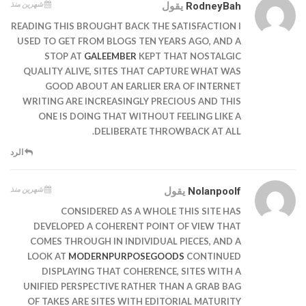
شهرين منذ
RodneyBah
يقول
READING THIS BROUGHT BACK THE SATISFACTION I
USED TO GET FROM BLOGS TEN YEARS AGO, AND A
STOP AT
GALEEMBER
KEPT THAT NOSTALGIC
QUALITY ALIVE, SITES THAT CAPTURE WHAT WAS
GOOD ABOUT AN EARLIER ERA OF INTERNET
WRITING ARE INCREASINGLY PRECIOUS AND THIS
ONE IS DOING THAT WITHOUT FEELING LIKE A
DELIBERATE THROWBACK AT ALL.
الرد
شهرين منذ
Nolanpoolf
يقول
CONSIDERED AS A WHOLE THIS SITE HAS
DEVELOPED A COHERENT POINT OF VIEW THAT
COMES THROUGH IN INDIVIDUAL PIECES, AND A
LOOK AT
MODERNPURPOSEGOODS
CONTINUED
DISPLAYING THAT COHERENCE, SITES WITH A
UNIFIED PERSPECTIVE RATHER THAN A GRAB BAG
OF TAKES ARE SITES WITH EDITORIAL MATURITY