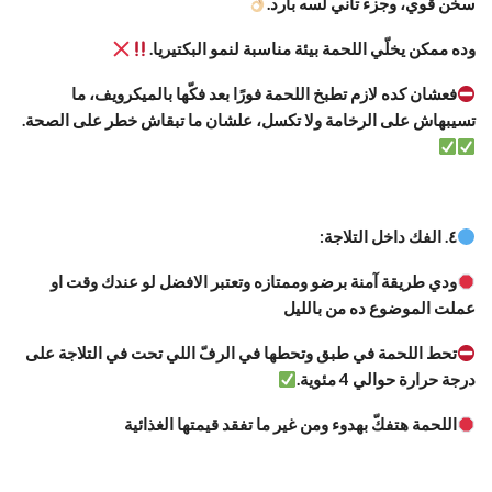
سخن قوي، وجزء تاني لسه بارد.
وده ممكن يخلّي اللحمة بيئة مناسبة لنمو البكتيريا.
فعشان كده لازم تطبخ اللحمة فورًا بعد فكّها بالميكرويف، ما
تسيبهاش على الرخامة ولا تكسل، علشان ما تبقاش خطر على الصحة.
٤. الفك داخل التلاجة:
ودي طريقة آمنة برضو وممتازه وتعتبر الافضل لو عندك وقت او
عملت الموضوع ده من بالليل
تحط اللحمة في طبق وتحطها في الرفّ اللي تحت في التلاجة على
درجة حرارة حوالي 4 مئوية.
اللحمة هتفكّ بهدوء ومن غير ما تفقد قيمتها الغذائية