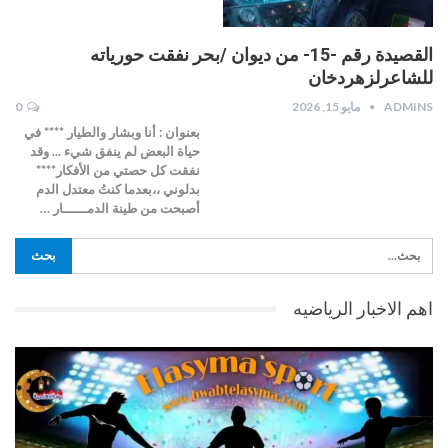
القصيدة رقم -15- من ديوان /بحر نفقت حورياته
للشاعرلزهردخان
ADMINS
مايو 15, 2026
0
بعنوان : أنا وبشار والطيار **** في
حياة البعض لم ينفق شيء ... وقد
نفقت كل حصتي من الأفكار****
بدلوني ،،بعدما كنتُ معتدل الدم
أصبحت من طينة الدمــــــار …
اهم الاخبار الرياضيه