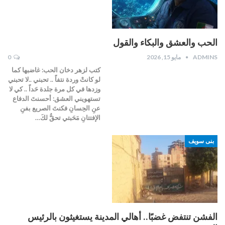
الحب والعشق والبكاء والقول
ADMINS
مايو 15, 2026
0
كتب لزهر دخان الحب: غاضبها كما
لو كانتْ وردة نتفاً .. تحبني ..لا تحبني
وزدها في كل مرة جلدة حَداً .. كي لا
تستهويني العشق: أحسنتَ الدفاع
عنِ الحِسانِ فكنتَ الصريع بفنِ
الإفتتانِ مَحَبتي تحقُّ لكَ…
بنى سويف
الفشن تنتفض غضبًا.. أهالي المدينة يستغيثون بالرئيس