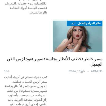
الكلاسيكية بروح عصرية راقية. وقد
عكست الجلسة أجواء الفخامة
والرومانسية،…
عالم المرآة والطفل ..الموضة
سمر خاطر تخطف الأنظار بجلسة تصوير تعود لزمن الفن
الجميل
ADMINS
مايو 15, 2026
0
كتب / ضياء مسلم في أجواء أعادت
سحر الزمن الجميل، خطفت
الموديل سمر خاطر الأنظار بجلسة
تصوير مميزة مستوحاة من حقبة
الستينات، حيث جسدت بأسلوب
راقٍ أيقونة الشاشة العربية نادية
لطفي، إحدى أبرز نجمات الفن