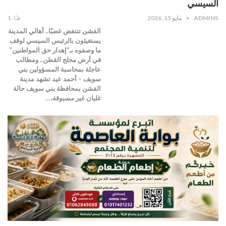
السيسي
ADMINS
مايو 15, 2026
1
الفشن تنتفض غضبًا.. أهالي المدينة
يستغيثون بالرئيس السيسي لوقف
ما وصفوه بـ“إهدار حق المواطنين”
في أرض محلج القطن.. ومطالب
عاجلة بمحاسبة المسؤولين بني
سويف – أحمد عيد تشهد مدينة
الفشن بمحافظة بني سويف حالة
غليان غير مسبوقة،…