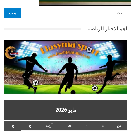
اهم الاخبار الرياضيه
مايو 2026
س
د
ن
ث
أرب
خ
ج