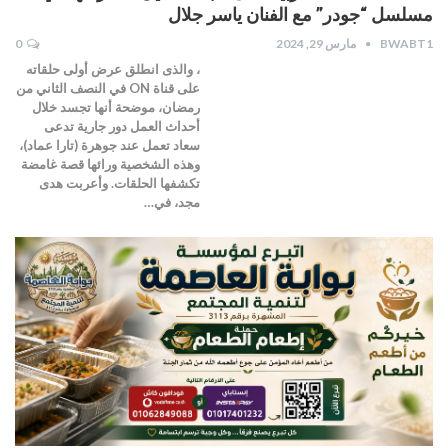
مسلسل “جودر” مع الفنان ياسر جلال
BWABT1
مارس 29, 2024
0
، والذى انطلق عرض أولى حلقاته
على قناة ON في النصف الثاني من
رمضان، موضحة أنها تجسد خلال
أحداث العمل دور جارية تدعى
سعاد تعمل عند جوهرة (تارا عماد)،
وهذه الشخصية ورائها قصة غامضة
تكشفها الحلقات. وأعربت هدى
مجد، في…