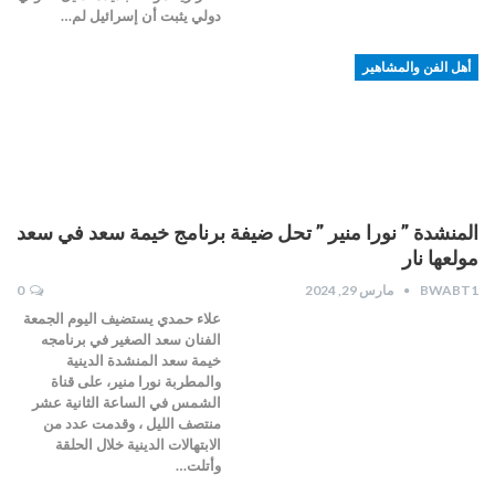
دولي يثبت أن إسرائيل لم…
أهل الفن والمشاهير
المنشدة ” نورا منير ” تحل ضيفة برنامج خيمة سعد في سعد
مولعها نار
BWABT1
مارس 29, 2024
0
علاء حمدي يستضيف اليوم الجمعة
الفنان سعد الصغير في برنامجه
خيمة سعد المنشدة الدينية
والمطربة نورا منير، على قناة
الشمس في الساعة الثانية عشر
منتصف الليل ، وقدمت عدد من
الابتهالات الدينية خلال الحلقة
وأتلت…