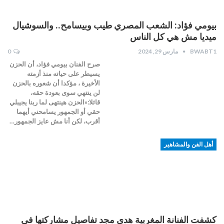
بيومي فؤاد: الشعب المصري طيب وبيسامح.. والسوشيال
ميديا مش هي كل الناس
BWABT1
مارس 29, 2024
0
صرح الفنان بيومي فؤاد، أن الحزن
يسيطر على حياته منذ أزمته
الأخيرة ، مؤكدا أن شعوره بالحزن
لن ينتهي سوى ‏بعودة حقه،
قائلا:«الحزن هينتهى لما ربنا يجيبلي
حقي أو الجمهور يسامحني أيهما
أقرب، لكن أنا مش عايز الجمهور…
أهل الفن والمشاهير
كشفت الفنانة المغربية هدى مجد تفاصيل مشاركتها في