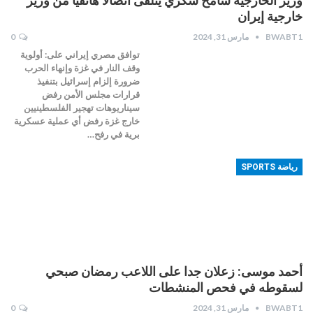
وزير الخارجية سامح شكري يتلقى اتصالا هاتفيا من وزير
خارجية إيران
BWABT1
مارس 31, 2024
0
توافق مصري إيراني على: أولوية
وقف النار في غزة وإنهاء الحرب
ضرورة إلزام إسرائيل بتنفيذ
قرارات مجلس الأمن رفض
سيناريوهات تهجير الفلسطينيين
خارج غزة رفض أي عملية عسكرية
برية في رفح…
رياضة SPORTS
أحمد موسى: زعلان جدا على اللاعب رمضان صبحي
لسقوطه في فحص المنشطات
BWABT1
مارس 31, 2024
0