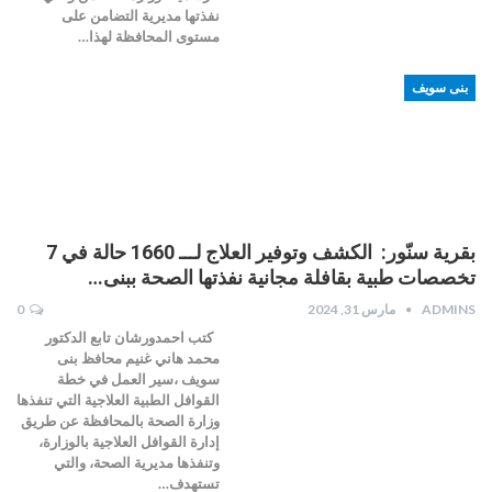
نفذتها مديرية التضامن على
مستوى المحافظة لهذا…
بنى سويف
بقرية سنّور: الكشف وتوفير العلاج لـــ 1660 حالة في 7
تخصصات طبية بقافلة مجانية نفذتها الصحة ببنى…
ADMINS
مارس 31, 2024
0
كتب احمدورشان تابع الدكتور
محمد هاني غنيم محافظ بنى
سويف ،سير العمل في خطة
القوافل الطبية العلاجية التي تنفذها
وزارة الصحة بالمحافظة عن طريق
إدارة القوافل العلاجية بالوزارة،
وتنفذها مديرية الصحة، والتي
تستهدف…