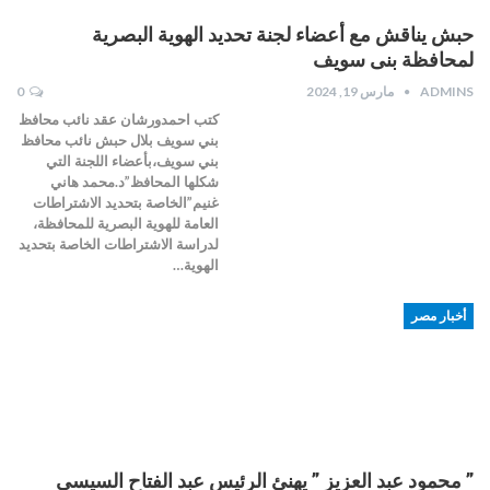
حبش يناقش مع أعضاء لجنة تحديد الهوية البصرية
لمحافظة بنى سويف
ADMINS
مارس 19, 2024
0
كتب احمدورشان عقد نائب محافظ
بني سويف بلال حبش نائب محافظ
بني سويف،بأعضاء اللجنة التي
شكلها المحافظ”د.محمد هاني
غنيم”الخاصة بتحديد الاشتراطات
العامة للهوية البصرية للمحافظة،
لدراسة الاشتراطات الخاصة بتحديد
الهوية…
أخبار مصر
” محمود عبد العزيز ” يهنئ الرئيس عبد الفتاح السيسي