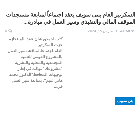
السكرتير العام ببنى سويف يعقد اجتماعاً لمتابعة مستجدات
الموقف المالي والتنفيذي وسير العمل في مبادرة…
ADMINS
مارس 19, 2024
0
كتب احمدورشان عقد اللواءحازم
عزت السكرتير
العام،اجتماعا،لمناقشةسير العمل
بالمشروع القومي للتنمية
المجتمعية والمحلية والبشرية
"مشروعك" ،وذلك في إطار
توجيهات المحافظ"الدكتور محمد
هاني غنيم"، بمتابعة سير العمل
في…
بنى سويف