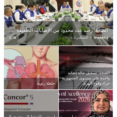
الصحة: رصد عدد محدود من الإصابات الطفيفة
BWABT1
أغسطس 3, 2026
0
الصحة: تسجيل حالة إصابة
واحدة على مستوى الجمهورية
جراء وقوع الهزة…
جلطة رئوية.
د؛دعاء صالح: مؤتمر دولي
لمرضى الضغط المرتفع جمال