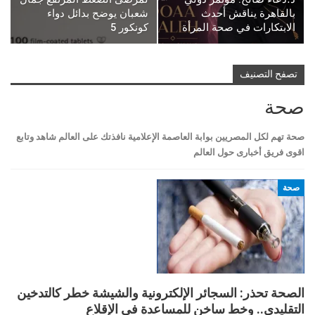
بالقاهرة يناقش أحدث
شعبان يوضح بدائل دواء
الابتكارات في صحة المرأة
كونكور 5
تصفح التصنيف
صحة
صحة تهم لكل المصريين بوابة العاصمة الإعلامية نافذتك على العالم شاهد وتابع
اقوى فريق أخبارى حول العالم
صحة
الصحة تحذر: السجائر الإلكترونية والشيشة خطر كالتدخين
التقليدي.. وخط ساخن للمساعدة في الإقلاع