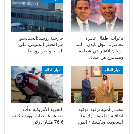
دعوات أطفال غـ ـزة
خارجية روسيا:السياسيون
تحاصره.. نجل بايدن : السـ
هم الخطر الحقيقي على
ـرطان انتشر في عظامه
ألمانيا وليس روسيا
ويصـ ـرخ من شدة…
أخبار العالم
أخبار العالم
مصادر أمنية تركية: توقيع
البحرية الأمريكية بدأت
اتفاقية دفاع مشترك مع
صناعة غواصات نووية بتكلفة
السعودية وباكستان اليوم
76.6 مليار دولار