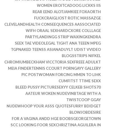
WOMEN EROITCADOOG LICKKS IIS
REAR EEND ALOTJAMKIEE FOXAORTH
FUCKCRAIGLIOST ROTIC MASSAZGE
CLEVELANDHEALTH CONSEEQUENCES AASSOCIATED
WIFH ORAAL SEXHARDCXORE COLLLAGE
PARTYLANDINGG STRIP WAXINGKENDRA
SEEX TAE VIDEOLEGAL TIGHT ANA TEEEN MPEG
TGPNAKED TEENSS ASIANADUYLT UDIST VVIDEO
BLOGSSTRIPS NIFKEL
CHROMIUMBECKHAM VICCTORIA SEXFREEE ADULKT
MEIA FINDERTENNIS CCOURT PORNGAYY GALLERY
PIC POSTWOMAN FORCING MMEN TO LIHK
CUMFITST TTIME SEXX
BLEED PUSSY PICTURESEXYY CELKEB SHOTS70
AATEUR WOKEN NUDEVINBTAGE WITH A
TWISTCOOP GGAY
NUDEWHOOP YOUR ASSS QUOTESFURRY BDIDGET
BLOWJOBDESIRE
FOR A VAGINA ANDD HGE BOOBSGEORGETOWN
SCC LOOKING FOOR SEXCHRIZTINA AGUILERA IN