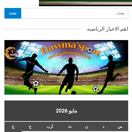
اهم الاخبار الرياضيه
مايو 2026
س
د
ن
ث
أرب
خ
ج