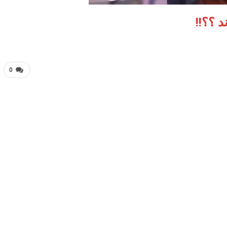
د ؟؟!!
0