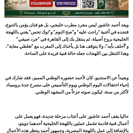
ويعد أحمد عاشور ليس مجرد مطرب خليجي، بل هو فنان يؤمن بالتنوع،
فتجده في أغنية “راحت عليه” و”صح النوم” و”توك تحس” يغني باللهجة
الخليجية بروح أصيلة، ثم ينتقل بك إلى القاهرة في “جرد صيفي”
و”أحلف بأيه”، ولا يتوقف هنا بل يأخذك إلى المغرب مع “تغلطي معاية”،
وهذا التنقل بين اللهجات جعله حالة فنية فريدة على الساحة.
وبعيداً عن الاستديو، كان لأحمد حضوره الوطني المميز، فقد شارك في
إحياء احتفالات اليوم الوطني ويوم التأسيس على مسرح جدة بروميناد
لأكثر من سنة، ليكون صوته جزءاً من المشهد الوطني.
حاليا يقف أحمد عاشور على أعتاب مرحلة جديدة، فهو يعمل على
أعمال فنية قادمة تشمل عملين باللهجة الخليجية أحدهما دويتو،
بالإضافة إلى عمل باللهجة المصرية، وجمهور أحمد ينتظر هذه الأعمال