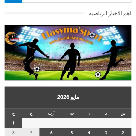
اهم الاخبار الرياضيه
مايو 2026
س
د
ن
ث
أرب
خ
ج
1
8
7
6
5
4
3
2