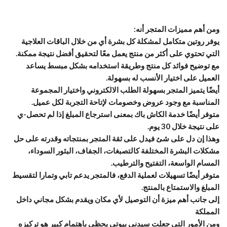
ومن أهم مميزات المتجر أنه:
يوفر روتين متكامل لمشكلة كل بشرة أي من خلال الباقات العلاجية
التي تحتوي على أكثر من منتج يعمل معًا لتحقيق أفضل نتيجة ممكنة.
مع توضيح فوائد كل منتج وطريقة استخدامه بشكل مبسط يساعد
العميل على اختيار الأنسب له بسهولة.
أيضًا يتميز المتجر بسهولة الطلب الالكتروني واختيار المجموعة
المناسبة مع وجود عروض وخصومات لإتاحة التجربة لكل عميل.
متوفر أيضًا خدمة الكاش باك بمعنى استرجاع المبلغ إذا لم تحصل-ي
على نتيجة خلال 30 يوم.
وهذا إن دل على شئ فيدل على ثقة المتجر بمنتجاته وقدرته على حل
مشكلات البشرة المختلفة كالتصبغات، الجفاف، البثور السوداء،
المسام الواسعة، التفتيح والترطيب.
متوفر أيضًا تسهيلات لعملية الدفع، فالمتجر يدعم تابي وتمارا لتقسيط
المبلغ والاستمتاع بالمنتج.
إلى جانب أهم ميزة أن التوصيل لأي مكان ويقدم بشكل مجاني داخل
المملكة
ومن الأمور التي جعلت سيدني بيوتي يحظى باهتمام كبير هو تركيزه