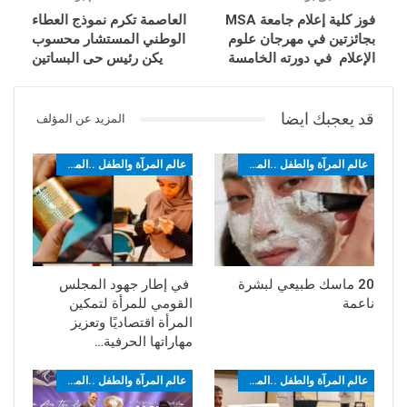
فوز كلية إعلام جامعة MSA
العاصمة تكرم نموذج العطاء
بجائزتين في مهرجان علوم
الوطني المستشار محسوب
الإعلام في دورته الخامسة
يكن رئيس حى البساتين
قد يعجبك ايضا
المزيد عن المؤلف
عالم المرآة والطفل ..الموضة
عالم المرآة والطفل ..الموضة
20 ماسك طبيعي لبشرة
في إطار جهود المجلس
ناعمة
القومي للمرأة لتمكين
المرأة اقتصاديًا وتعزيز
مهاراتها الحرفية…
عالم المرآة والطفل ..الموضة
عالم المرآة والطفل ..الموضة