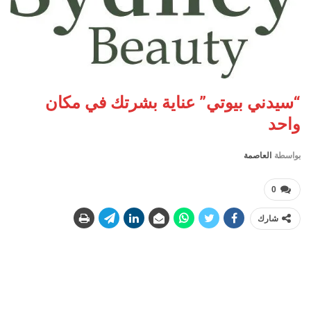
“سيدني بيوتي” عناية بشرتك في مكان
واحد
بواسطة
العاصمة
0
شارك