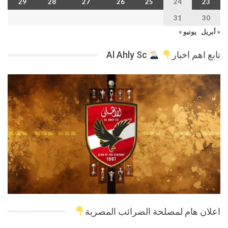
29
28
27
26
25
24
23
31
30
« أبريل
يونيو »
تابع اهم اخبار
Al Ahly Sc
اعلان هام لمصلحة الضرائب المصرية