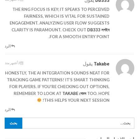
Db333
يقول
THE RNG FOCUS IS KEY; IT SPEAKS TO PERCEIVED
FAIRNESS, WHICH IS VITAL FOR SUSTAINED
ENGAGEMENT. ANALYZING USER FLOW SUGGESTS
CLARITY IS PARAMOUNT. CHECK OUT
DB333 লগইন
FOR A SMOOTH ENTRY POINT.
الرد
3 أشهر منذ
Takabe
يقول
HONESTLY, THE AI INTEGRATION SOUNDS NEAT FOR
TRACKING GAME PATTERNS! IT’S SMART THINKING
FOR PLAYERS. IF YOU’RE CHECKING OUT OPTIONS,
REMEMBER TO LOOK AT
TAKABE গেমস
TOO. HOPE
THIS HELPS YOUR NEXT SESSION!
الرد