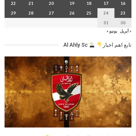
22
21
20
19
18
17
16
29
28
27
26
25
24
23
31
30
« أبريل
يونيو »
تابع اهم اخبار
Al Ahly Sc