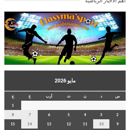
اهم الاخبار الرياضيه
مايو 2026
س
د
ن
ث
أرب
خ
ج
1
8
7
6
5
4
3
2
15
14
13
12
11
10
9