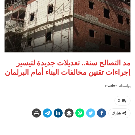
مد التصالح سنة.. تعديلات جديدة لتيسير
إجراءات تقنين مخالفات البناء أمام البرلمان
بواسطة
Bwabt1
2
شارك