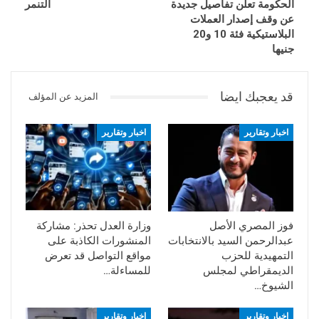
الحكومة تعلن تفاصيل جديدة
التنمر
عن وقف إصدار العملات
البلاستيكية فئة 10 و20
جنيها
قد يعجبك ايضا
المزيد عن المؤلف
اخبار وتقارير
اخبار وتقارير
فوز المصري الأصل
وزارة العدل تحذر: مشاركة
عبدالرحمن السيد بالانتخابات
المنشورات الكاذبة على
التمهيدية للحزب
مواقع التواصل قد تعرض
الديمقراطي لمجلس
للمساءلة…
الشيوخ…
اخبار وتقارير
اخبار وتقارير