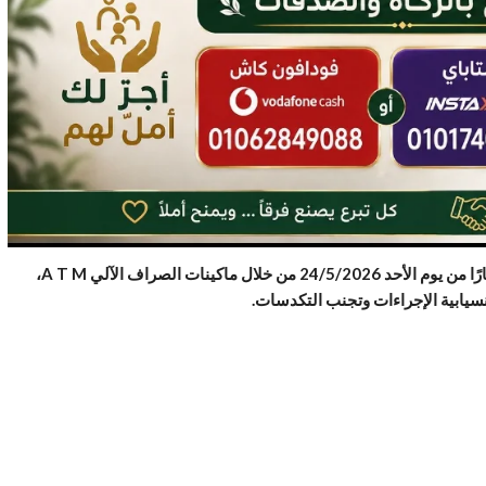
وأوضح اللواء جمال عوض رئيس الهيئة أنه سيتم اتاحة صرف المعاش اعتبارًا من يوم الأحد 24/5/2026 من خلال ماكينات الصراف الآلي A T M،
نسيابية الإجراءات وتجنب التكدسات.