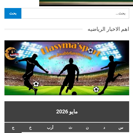
اهم الاخبار الرياضيه
مايو 2026
س
د
ن
ث
أرب
خ
ج