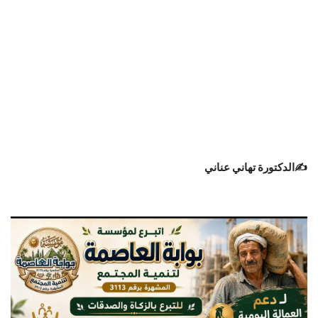
✍️الدكتورة تهاني عناني