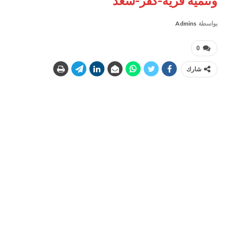
وتنمية قرية-كفر-سعد
بواسطة
Admins
0
شارك