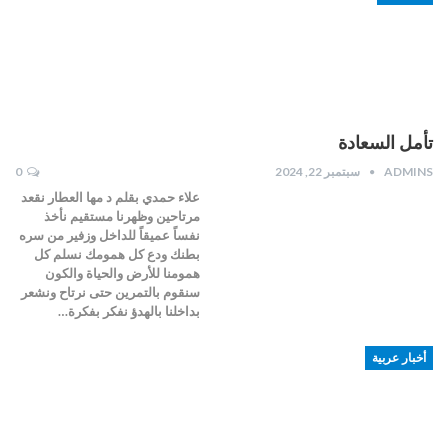
تأمل السعادة
ADMINS
سبتمبر 22, 2024
0
علاء حمدي بقلم د مها العطار نقعد
مرتاحين وظهرنا مستقيم نأخذ
نفساً عميقاً للداخل وزفير من سره
بطنك ودع كل همومك نسلم كل
همومنا للأرض والحياة والكون
سنقوم بالتمرين حتى نرتاح ونشعر
بداخلنا بالهدؤ نفكر بفكرة…
أخبار عربية