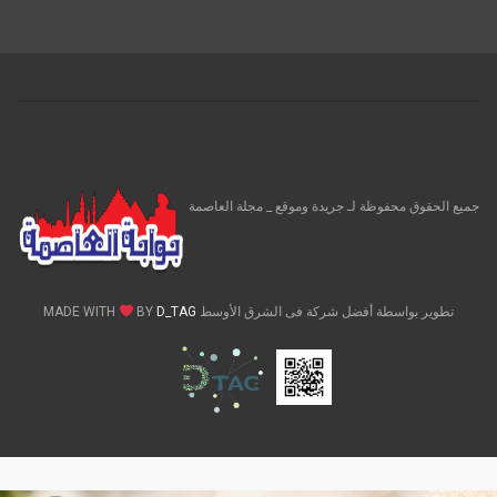
جميع الحقوق محفوظة لـ جريدة وموقع _ مجلة العاصمة
تطوير بواسطة أفضل شركة فى الشرق الأوسط MADE WITH
D_TAG
BY