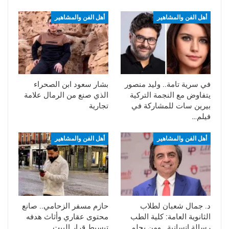
أهل الفن والمشاهير
أهل الفن والمشاهير
في سرية تامة.. وليد منصور
بشار سعود ابن الصحراء
يتفاوض مع النجمة التركية
الذي صنع من الرمال علامة
بيرين سات للمشاركة في
تجارية
فيلم…
أهل الفن والمشاهير
أهل الفن والمشاهير
د. جمال شعبان لطلاب
حازم مسفر الزحامي.. صانع
الثانوية العامة: كلية الطب
محتوى عقاري وأثاث هدفه
رسالة إنسانية.. ومن يحلم
تبسيط قرار البيت