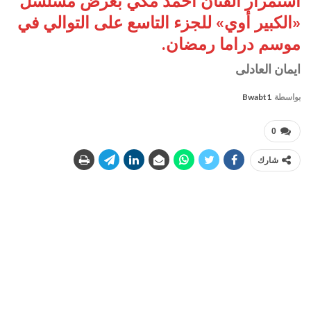
استمرار الفنان أحمد مكي بعرض مسلسل
«الكبير أوي» للجزء ‏التاسع على التوالي في
موسم دراما رمضان‎.‎
ايمان العادلى
بواسطة
Bwabt1
0
شارك