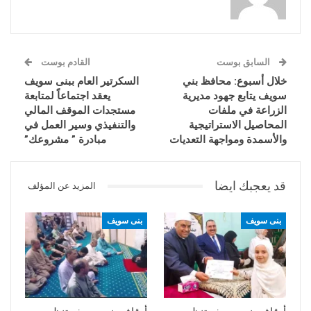
السابق بوست
القادم بوست
خلال أسبوع: محافظ بني
السكرتير العام ببنى سويف
سويف يتابع جهود مديرية
يعقد اجتماعاً لمتابعة
الزراعة في ملفات
مستجدات الموقف المالي
المحاصيل الاستراتيجية
والتنفيذي وسير العمل في
والأسمدة ومواجهة التعديات
مبادرة ” مشروعك”
قد يعجبك ايضا
المزيد عن المؤلف
بنى سويف
بنى سويف