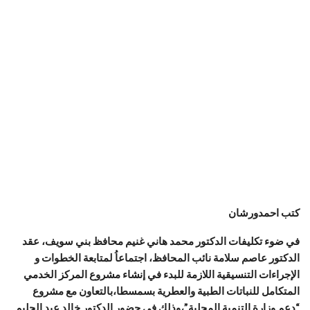
كتب احمدورشان
في ضوء تكليفات الدكتور محمد هاني غنيم محافظ بني سويف، عقد
الدكتور عاصم سلامة نائب المحافظ، اجتماعاُ لمتابعة الخطوات و
الإجراءات التنسيقية اللازمة للبدء في إنشاء مشروع المركز الخدمي
المتكامل للنباتات الطبية والعطرية بسمسطا،بالتعاون مع مشروع
“دعم وزارة التنمية المحلية”،وذلك في حضور الدكتور خالد عبد الحليم