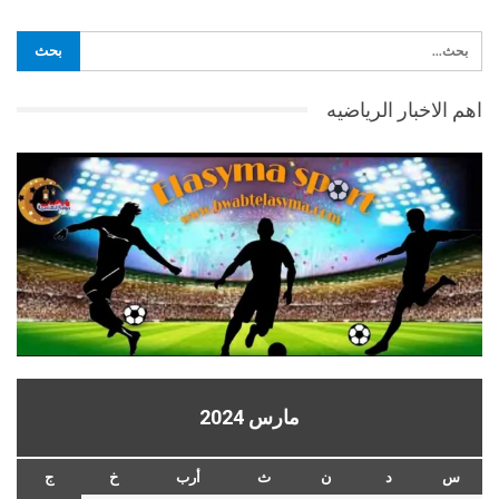
اهم الاخبار الرياضيه
مارس 2024
س
د
ن
ث
أرب
خ
ج