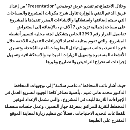
وخلال الاجتماع،تم تقديم عرض توضيحي”Presentation” من إعداد
فريق الدعم الفني بالوزارة تناول شرح مكونات المشروع والمساحات
التي سيتم إضافتها واستغلالها والإنشاءات المقرر تنفيذها بالمشروع
على مساحة إجمالية تزيد عن 7 آلاف م ، بالإضافة إلى استعراض
تفاصيل القرار رقم 3993 الخاص بتشكيل لجنة محلية لتسيير أنشطة
المشروع، والتي تقوم بمتابعة اعتماد الإجراءات التنفيذية اللاحقة خلال
فترة التنفيذ، بجانب تسهيل تبادل المعلومات الفنية المُحدثة وتنسيق
الأنشطة المستمرة وتسهيل الزيارات الميدانية والاستكشافية وتسهيل
إجراءات استخراج التراخيص والتصاريح وغيرها
حيث أشار نائب المحافظ”د.عاصم سلامة” إلى توجيهات المحافظ
الدكتور محمد هاني غنيم ، بأهمية تضافر كافة الجهود لتسريع العمل في
الإجراءات اللازمة للبدء في المشروع ، والتي تشمل الإعداد لتوفير
المخطط للقرية للمرافق بمعرفة جهاز التعمير ، وعمل جلسات منفصلة
للقطاعات لتحديد الاحتياجات ، فضلاُ عن تنظيم زيارة لمعاينة الموقع
المقترح على الطبيعة