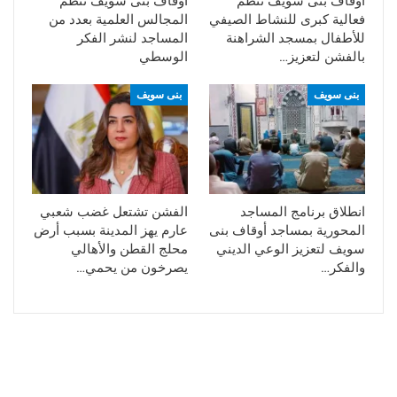
أوقاف بنى سويف تنظم
أوقاف بنى سويف تنظم
فعالية كبرى للنشاط الصيفي
المجالس العلمية بعدد من
للأطفال بمسجد الشراهنة
المساجد لنشر الفكر
بالفشن لتعزيز…
الوسطي
بنى سويف
بنى سويف
انطلاق برنامج المساجد
الفشن تشتعل غضب شعبي
المحورية بمساجد أوقاف بنى
عارم يهز المدينة بسبب أرض
سويف لتعزيز الوعي الديني
محلج القطن والأهالي
والفكر…
يصرخون من يحمي…