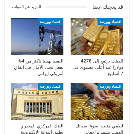
قد يعجبك ايضا
المزيد عن المؤلف
اقتصاد وبورصة
اقتصاد وبورصة
الذهب يرتفع إلى 4278
النفط يهبط بأكثر من 4%
دولارا عند أعلى مستوى في
بفعل تجدد الآمال في اتفاق
7 أسابيع
أمريكي إيراني
اقتصاد وبورصة
اقتصاد وبورصة
لطفي منيب: سوق سبائك
البنك المركزي المصري
الذهب يشهد تراجعا..
يطلق البوابة الإلكترونية