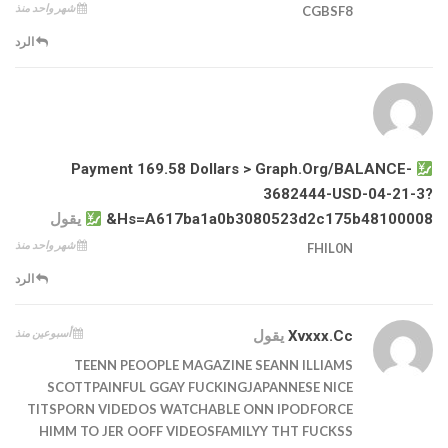
شهر واحد منذ
CGBSF8
الرد
Payment 169.58 Dollars > Graph.org/BALANCE-
3682444-USD-04-21-3?
Hs=a617ba1a0b3080523d2c175b48100008&
يقول
شهر واحد منذ
FHIL0N
الرد
أسبوعين منذ
Xvxxx.cc
يقول
TEENN PEOOPLE MAGAZINE SEANN ILLIAMS
SCOTTPAINFUL GGAY FUCKINGJAPANNESE NICE
TITSPORN VIDEDOS WATCHABLE ONN IPODFORCE
HIMM TO JER OOFF VIDEOSFAMILYY THT FUCKSS