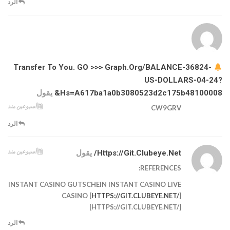
الرد
Transfer To You. GO >>> Graph.org/BALANCE-36824-
US-DOLLARS-04-24?
Hs=a617ba1a0b3080523d2c175b48100008&
يقول
أسبوعين منذ
CW9GRV
الرد
أسبوعين منذ
Https://git.clubeye.net/
يقول
REFERENCES:
INSTANT CASINO GUTSCHEIN INSTANT CASINO LIVE
CASINO [
HTTPS://GIT.CLUBEYE.NET/
]
[HTTPS://GIT.CLUBEYE.NET/]
الرد