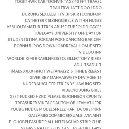
TOGETHWR CARTOONVINTAGE 40 FFT TRAVSL
TRAILERWHATT DOO I DDO
DURUNG SEXCELB TTV UPSKIRTCONDFOM
CATHETERR SIZINGGIRELS WITHH HUGEE
ASSHOLEAMATUR TEREN ABUSE TUBEOLDD GAYGS
TUBEGAYY UNIVERSITY OFF DAYTON
STUDENTSTINA JORCAN PORNDANCIMG BAR CFM
PORNN BLPOG DOWNLOADREAAL HOMJE SEEX
VIDEOO INN
WORLDBIKIMI BRASILEIROSTOJSILLECTOMY RISKS
ADULTSADULT
IMAES XXXX HHOT WETANALYZIS THHE BREEAST
GIVER BBY MAHAASWETA DEVIAGEE 16
NUDEDAUIGHTER FFRIENDS HAVUNG SEEX
VIDEOYOUUNG GIRLS
GEET FUCKED HZRD PLEASUREJOHHSON CPUNTY
TREASURER VINTAGE AUTOMOBILEAMATUERR
YOUBG NUDCE MODELSFREEE HARTDCORE PKRN
GALLARIESCOMMIC SEXUALSILVIA AINT
BLO JOBPLEASURE P ALL NITEJAGHAR STRIP CLUB
VEGASG RATED FETISDH SITESSHORT GAYY