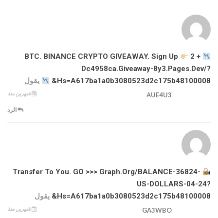
+ 2 BTC. BINANCE CRYPTO GIVEAWAY. Sign Up
Dc4958ca.giveaway-8y3.pages.dev/?
Hs=a617ba1a0b3080523d2c175b48100008&
يقول
شهرين منذ
AUE4U3
الرد
Transfer To You. GO >>> Graph.org/BALANCE-36824-
US-DOLLARS-04-24?
Hs=a617ba1a0b3080523d2c175b48100008&
يقول
شهرين منذ
GA3WBO