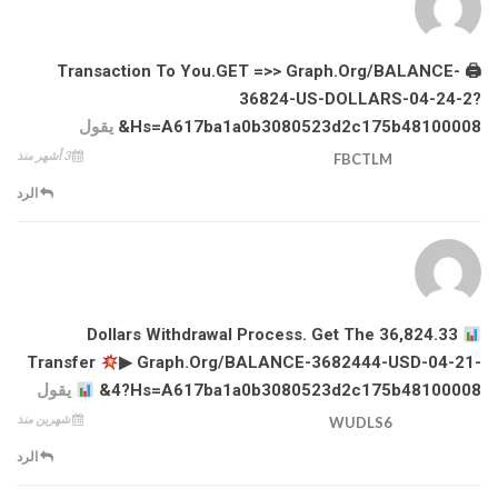
🖨 Transaction To You.GET =>> Graph.org/BALANCE-
36824-US-DOLLARS-04-24-2?
Hs=a617ba1a0b3080523d2c175b48100008&
يقول
3 أشهر منذ
FBCTLM
الرد
36,824.33 Dollars Withdrawal Process. Get The
Transfer
▶ Graph.org/BALANCE-3682444-USD-04-21-
4?hs=a617ba1a0b3080523d2c175b48100008&
يقول
شهرين منذ
WUDLS6
الرد