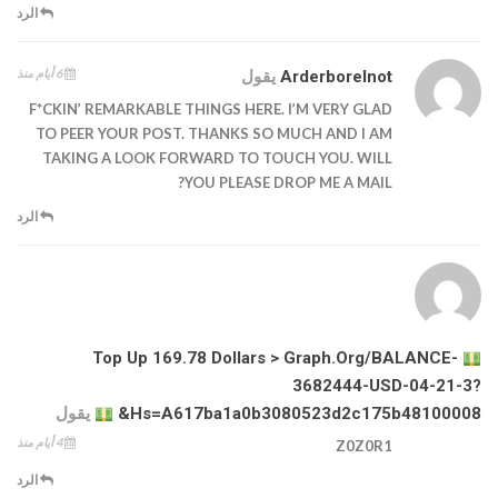
الرد
6 أيام منذ
Arderborelnot
يقول
F*CKIN’ REMARKABLE THINGS HERE. I’M VERY GLAD
TO PEER YOUR POST. THANKS SO MUCH AND I AM
TAKING A LOOK FORWARD TO TOUCH YOU. WILL
YOU PLEASE DROP ME A MAIL?
الرد
Top Up 169.78 Dollars > Graph.org/BALANCE-
3682444-USD-04-21-3?
Hs=a617ba1a0b3080523d2c175b48100008&
يقول
4 أيام منذ
Z0Z0R1
الرد