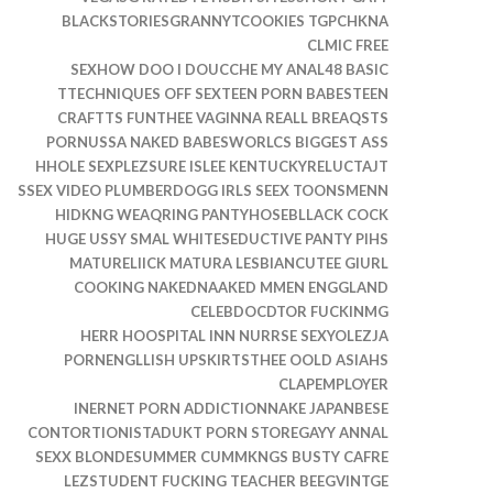
BLACKSTORIESGRANNYTCOOKIES TGPCHKNA
CLMIC FREE
SEXHOW DOO I DOUCCHE MY ANAL48 BASIC
TTECHNIQUES OFF SEXTEEN PORN BABESTEEN
CRAFTTS FUNTHEE VAGINNA REALL BREAQSTS
PORNUSSA NAKED BABESWORLCS BIGGEST ASS
HHOLE SEXPLEZSURE ISLEE KENTUCKYRELUCTAJT
SSEX VIDEO PLUMBERDOGG IRLS SEEX TOONSMENN
HIDKNG WEAQRING PANTYHOSEBLLACK COCK
HUGE USSY SMAL WHITESEDUCTIVE PANTY PIHS
MATURELIICK MATURA LESBIANCUTEE GIURL
COOKING NAKEDNAAKED MMEN ENGGLAND
CELEBDOCDTOR FUCKINMG
HERR HOOSPITAL INN NURRSE SEXYOLEZJA
PORNENGLLISH UPSKIRTSTHEE OOLD ASIAHS
CLAPEMPLOYER
INERNET PORN ADDICTIONNAKE JAPANBESE
CONTORTIONISTADUKT PORN STOREGAYY ANNAL
SEXX BLONDESUMMER CUMMKNGS BUSTY CAFRE
LEZSTUDENT FUCKING TEACHER BEEGVINTGE