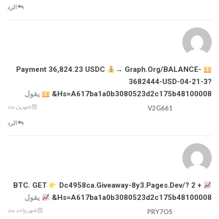
الرد
→ Graph.org/BALANCE-
Payment 36,824.23 USDC
3682444-USD-04-21-3?
Hs=a617ba1a0b3080523d2c175b48100008&
يقول
شهرين منذ
V2G661
الرد
Dc4958ca.giveaway-8y3.pages.dev/?
+ 2 BTC. GET
Hs=a617ba1a0b3080523d2c175b48100008&
يقول
شهر واحد منذ
PRY7OS