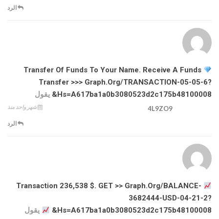
الرد
Transfer Of Funds To Your Name. Receive A Funds
Transfer >>> Graph.org/TRANSACTION-05-05-6?
Hs=a617ba1a0b3080523d2c175b48100008&
يقول
شهر واحد منذ
4L9ZO9
الرد
Transaction 236,538 $. GET >> Graph.org/BALANCE-
3682444-USD-04-21-2?
Hs=a617ba1a0b3080523d2c175b48100008&
يقول