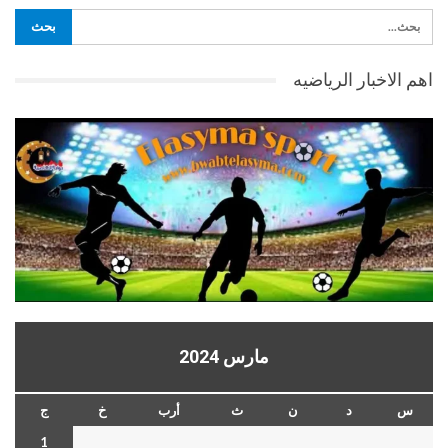
اهم الاخبار الرياضيه
مارس 2024
س
د
ن
ث
أرب
خ
ج
1