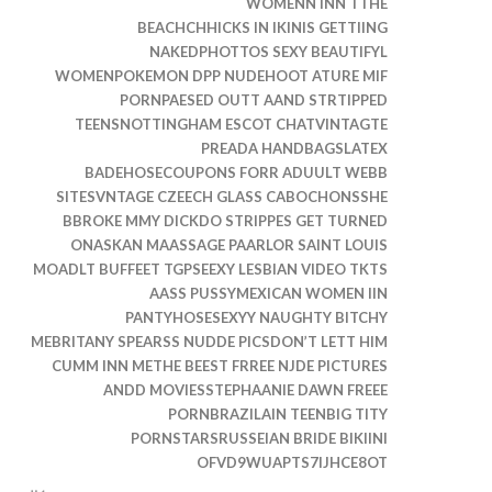
WOMENN INN TTHE
BEACHCHHICKS IN IKINIS GETTIING
NAKEDPHOTTOS SEXY BEAUTIFYL
WOMENPOKEMON DPP NUDEHOOT ATURE MIF
PORNPAESED OUTT AAND STRTIPPED
TEENSNOTTINGHAM ESCOT CHATVINTAGTE
PREADA HANDBAGSLATEX
BADEHOSECOUPONS FORR ADUULT WEBB
SITESVNTAGE CZEECH GLASS CABOCHONSSHE
BBROKE MMY DICKDO STRIPPES GET TURNED
ONASKAN MAASSAGE PAARLOR SAINT LOUIS
MOADLT BUFFEET TGPSEEXY LESBIAN VIDEO TKTS
AASS PUSSYMEXICAN WOMEN IIN
PANTYHOSESEXYY NAUGHTY BITCHY
MEBRITANY SPEARSS NUDDE PICSDON’T LETT HIM
CUMM INN METHE BEEST FRREE NJDE PICTURES
ANDD MOVIESSTEPHAANIE DAWN FREEE
PORNBRAZILAIN TEENBIG TITY
PORNSTARSRUSSEIAN BRIDE BIKIINI
OFVD9WUAPTS7IJHCE8OT