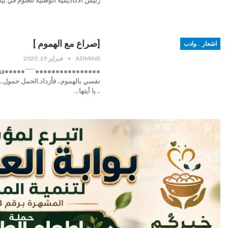
[صراع مع الهموم ]
اشعار ..وادب
ADMINS
فبراير 19, 2020
••••••••••••••••`````•••••فتحي مو
نفسي بالهموم.. فأزداد.الحمل حمول.. ما
.. يا أيتها…