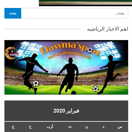
اهم الاخبار الرياضيه
فبراير 2020
س
د
ن
ث
أرب
خ
ج