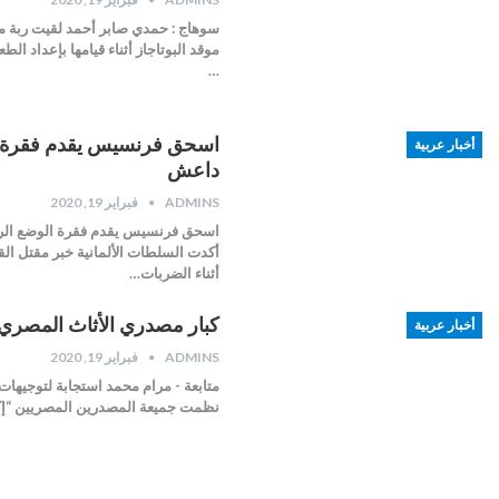
سوهاج : حمدي صابر أحمد لقيت ربة من
موقد البوتاجاز أثناء قيامها بإعداد ال
…
اسحق فرنسيس يقدم فقرة الو
أخبار عربية
داعش
ADMINS
فبراير 19, 2020
اسحق فرنسيس يقدم فقرة الوضع الراهن
أكدت السلطات الألمانية خبر مقتل القي
أثناء الضربات…
كبار مصدري الأثاث المصري 
أخبار عربية
ADMINS
فبراير 19, 2020
متابعة - مرام محمد استجابة لتوجيهات 
نظمت جميعة المصدرين المصريين “إكسب