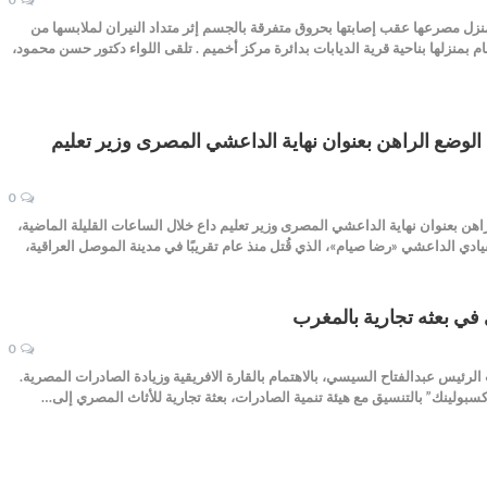
زل مصرعها عقب إصابتها بحروق متفرقة بالجسم إثر متداد النيران لملابسها من
طعام بمنزلها بناحية قرية الديابات بدائرة مركز أخميم . تلقى اللواء دكتور حسن محمود،
ضع الراهن بعنوان نهاية الداعشي المصرى وزير تعليم
0
 بعنوان نهاية الداعشي المصرى وزير تعليم داع خلال الساعات القليلة الماضية،
ادي الداعشي «رضا صيام»، الذي قُتل منذ عام تقريبًا في مدينة الموصل العراقية،
في بعثه تجارية بالمغرب
0
الرئيس عبدالفتاح السيسي، بالاهتمام بالقارة الافريقية وزيادة الصادرات المصرية.
ولينك” بالتنسيق مع هيئة تنمية الصادرات، بعثة تجارية للأثاث المصري إلى…