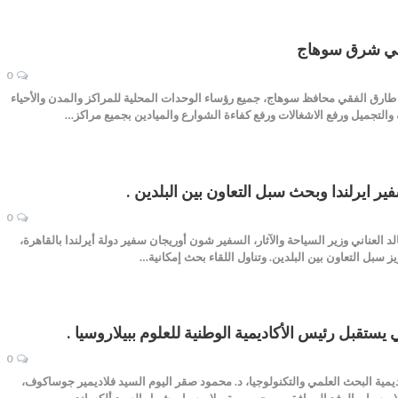
0
طارق الفقي محافظ سوهاج، جميع رؤساء الوحدات المحلية للمراكز والمدن والأحياء
التجميل ورفع الاشغالات ورفع كفاءة الشوارع والميادين بجميع مراكز…
فير ايرلندا وبحث سبل التعاون بين البلدين .
0
 العناني وزير السياحة والآثار، السفير شون أوريجان سفير دولة أيرلندا بالقاهرة،
ز سبل التعاون بين البلدين. وتناول اللقاء بحث إمكانية…
يستقبل رئيس الأكاديمية الوطنية للعلوم ببيلاروسيا .
0
مية البحث العلمي والتكنولوجيا، د. محمود صقر اليوم السيد فلاديمير جوساكوف،
يلاروسيا، والوفد المرافق من جمهورية بيلاروسيا، وشمل السيد ألكساندر…