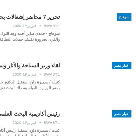
تحرير 7 محاضر إشغالات بحي شرق سوهاج
سوهاج
BWABT1
فبراير 19, 2020
سوهاج - حمدى صابر أحمد وجه اللواء 
والقرى بضرورة تكثيف حملات النظافة و
لقاء وزير السياحة والآثار وس
أخبار مصر
BWABT1
فبراير 19, 2020
كتبت / سميرة داود استقبل الدكتور خالد
بمقر الوزارة بالعباسية، ذلك لبحث تعزي
رئيس أكاديمية البحث العلمي 
أخبار مصر
BWABT1
فبراير 19, 2020
كتبت / سميرة داود استقبل رئيس أكادي
رئيس الأكاديمية الوطنية للعلوم في ب