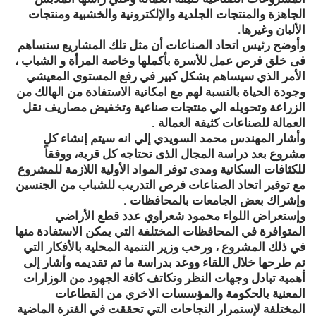
الجاهزة والمنتجات الجلدية والإلكترونية والخشبية ومنتجات
الألبان وغيرها.
وأوضح رئيس اتحاد الصناعات أن مثل تلك المشاريع ستساهم
فى خلق فرص عمل للأسرة بأكملها وخاصة المرأة و الشباب ،
الأمر الذي سيساهم بشكل كبير في رفع المستوى المعيشي
وجودة الحياة بالنسبة لهم مع امكانية الاستفادة من الهالك من
الزراعة وتحويله الي منتجات صناعية وتخفيض مصاريف نقل
العمالة للصناعات كثيفة العمالة .
وأشار المهندس محمد السويدي إلي انه سيتم إنشاء كل
مشروع بعد دراسة المجال الذى تحتاجه كل قرية، ووفقاً
للكثافات السكانية ومدى توفر المواد الأولية اللازمة للمشروع
مع توفير اتحاد الصناعات فرص التدريب للشباب من الجنسين
وإشراك بعض الجامعات بالمحافظات .
وإستعراض اللواء محمود شعراوي عدد قطع الأراضي
المتوافرة في المحافظات المختلفة التي يمكن الاستفادة منها
في ذلك المشروع ، ورحب وزير التنمية المحلية بالأفكار التي
تم طرحها خلال اللقاء ووعد بدراسة ما تم تقديمه وأشار إلى
أهمية تبادل وجهات النظر وتكاتف كافة الجهود من الوزارات
المعنية بالحكومة والمؤسسات الاخري من القطاعات
المختلفة لإستمرار النجاحات التي تحققت في الفترة الماضية