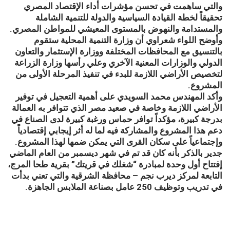
والتي ساهمت في تحسن مؤشرات أداء الإقتصاد المصري
تحقيقاً لخطة القيادة السياسية والدولة للتنمية الشاملة
والمستدامة والنهوض بالمستوى المعيشي للمواطن المصري.
وأوضح اللواء شعراوي أن وزارة التنمية المحلية ستقوم
بالتنسيق مع المحافظات المختلفة ووزارة الإستثمار والتعاون
الدولي والوزارات المعنية الآخري وعلي رأسها وزارة الزراعة
لتخصيص الأراضي اللازمة للبدء في تنفيذ المرحلة الأولى من
المشروع.
وأكد المهندس محمد السويدي على أهمية التعجيل في توفير
الأراضي اللازمة وخاصة في صعيد مصر الذي تتوافر به العمالة
بدرجة كبيرة، مؤكداً توافر حماس ورغبة كبيرة لدى الصناع في
دعم هذا المشروع والمشاركة فيه لما له أثر إيجابي إقتصادياً
وإجتماعياً على سكان القرى التي يمكن ضمها لهذا المشروع.
جدير بالذكر بأنه كان قد تم في شهر ديسمبر من العام الماضي
إفتتاح أول وحدة لمبادرة “شغلك في قريتك” بقرية طحا المرج،
التابعة لمركز ديرب نجم – محافظة الشرقية والتي تعني بدأت
في تدريب وتوظيف 250 عامل بصناعة الملابس الجاهزة.