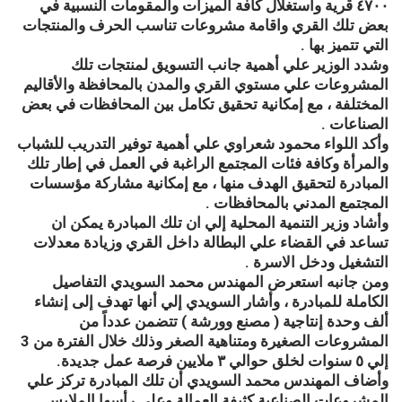
٤٧٠٠ قرية واستغلال كافة الميزات والمقومات النسبية في
بعض تلك القري واقامة مشروعات تناسب الحرف والمنتجات
التي تتميز بها .
وشدد الوزير علي أهمية جانب التسويق لمنتجات تلك
المشروعات علي مستوي القري والمدن بالمحافظة والأقاليم
المختلفة ، مع إمكانية تحقيق تكامل بين المحافظات في بعض
الصناعات .
وأكد اللواء محمود شعراوي علي أهمية توفير التدريب للشباب
والمرأة وكافة فئات المجتمع الراغبة في العمل في إطار تلك
المبادرة لتحقيق الهدف منها ، مع إمكانية مشاركة مؤسسات
المجتمع المدني بالمحافظات .
وأشاد وزير التنمية المحلية إلي ان تلك المبادرة يمكن ان
تساعد في القضاء علي البطالة داخل القري وزيادة معدلات
التشغيل ودخل الاسرة .
ومن جانبه استعرض المهندس محمد السويدي التفاصيل
الكاملة للمبادرة ، وأشار السويدي إلي أنها تهدف إلى إنشاء
ألف وحدة إنتاجية ( مصنع وورشة ) تتضمن عدداً من
المشروعات الصغيرة ومتناهية الصغر وذلك خلال الفترة من 3
إلي ٥ سنوات لخلق حوالي ٣ ملايين فرصة عمل جديدة.
وأضاف المهندس محمد السويدي أن تلك المبادرة تركز علي
المشروعات الصناعية كثيفة العمالة وعلي رأسها الملابس