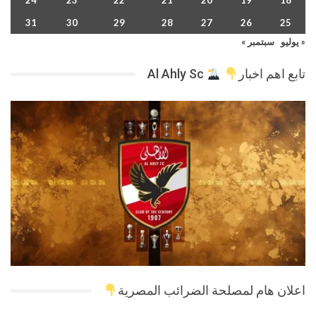
24
23
22
21
20
19
18
31
30
29
28
27
26
25
« يوليو
سبتمبر »
تابع اهم اخبار
Al Ahly Sc
اعلان هام لمصلحة الضرائب المصرية