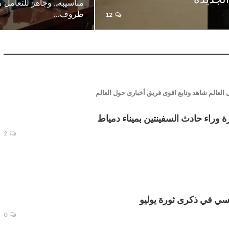
مناسيبه.. وجاهز للتعامل
ظروف…
12
وراء حادث السفينتين بميناء دمياط
2
سي في ذكرى ثورة يوليو
0