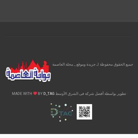
جميع الحقوق محفوظة لـ جريدة وموقع _ مجلة العاصمة
تطوير بواسطة أفضل شركة فى الشرق الأوسط MADE WITH
D_TAG
BY