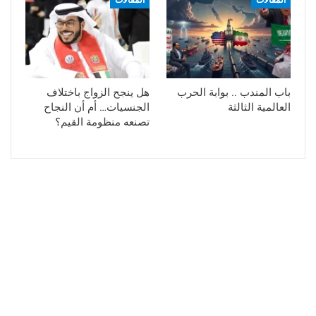
باب المندب .. بوابة الحرب
هل ينجح الزواج باختلاف
العالمية الثالثة
الجنسيات… أم أن النجاح
تصنعه منظومة القيم؟