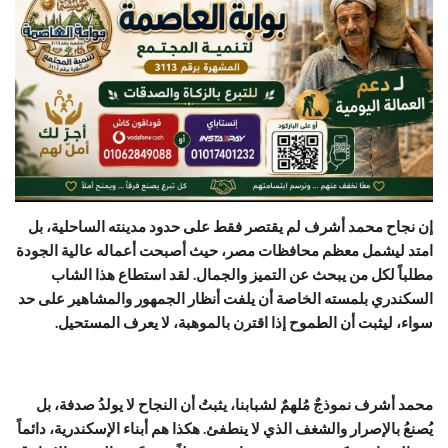
إن نجاح محمد أشرف لم يقتصر فقط على حدود مدينته الساحلية، بل
امتد ليشمل معظم محافظات مصر، حيث أصبحت أعماله عالية الجودة
مطلباً لكل من يبحث عن التميز والجمال. لقد استطاع هذا الشاب
السكندري بلمسته الخاصة أن يلفت أنظار الجمهور والمشاهير على حد
سواء، ليثبت أن الطموح إذا اقترن بالموهبة، لا يعرف المستحيل.
محمد أشرف نموذجٌ مُلهمٌ لشبابنا، يثبتُ أن النجاح لا يولدُ صدفة، بل
يُصنعُ بالإصرار والشغف الذي لا ينطفئ. هكذا هم أبناء الإسكندرية، دائماً