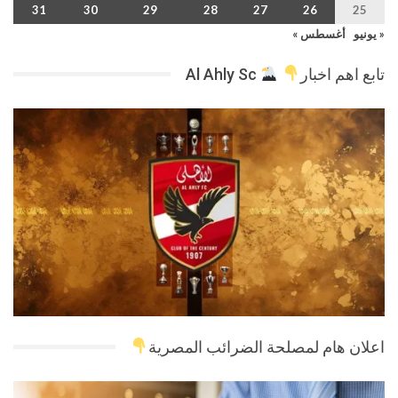
31
30
29
28
27
26
25
« يونيو
أغسطس »
تابع اهم اخبار
Al Ahly Sc
اعلان هام لمصلحة الضرائب المصرية