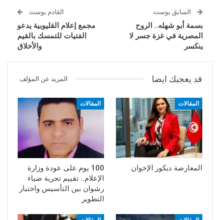
السابق بوست
القادم بوست
بسمة أبو شهله.. الروح
مجمع إعلام القليوبية يدعو
المصرية في غزة جسر لا
الفتيات للتمسك بالقيم
ينكسر
والأخلاق
قد يعجبك ايضا
المزيد عن المؤلف
المقالات
المقالات
المعارضة ديكور الإخوان
100 يوم على عودة وزارة
الإعلام.. تقييم تجربة ضياء
رشوان بين التأسيس واختبار
التطوير
المقالات
المقالات