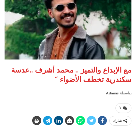
مع الإبداع والتميز .. محمد أشرف ..عدسة
سكندرية تخطف الأضواء “
بواسطة
Admins
3
شارك