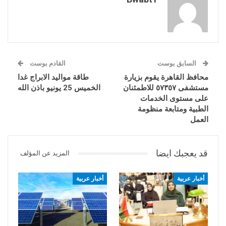
السابق بوست
القادم بوست
محافظ القاهرة يقوم بزيارة
طاقة مواليد الابراج غدا
مستشفى ٥٧٣٥٧ للاطمئنان
الخميس 25 يونيو باذن الله
على مستوى الخدمات
الطبية ومتابعة منظومة
العمل
قد يعجبك ايضا
المزيد عن المؤلف
أخبار عربية
أخبار عربية