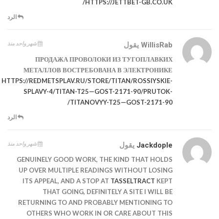
HTTPS://JETTBET-GB.CO.UK/
الرد
شهر واحد منذ
WillisRab
يقول
ПРОДАЖА ПРОВОЛОКИ ИЗ ТУГОПЛАВКИХ
МЕТАЛЛОВ ВОСТРЕБОВАНА В ЭЛЕКТРОНИКЕ
HTTPS://REDMETSPLAV.RU/STORE/TITAN/ROSSIYSKIE-
SPLAVY-4/TITAN-T25—GOST-2171-90/PRUTOK-
TITANOVYY-T25—GOST-2171-90/
الرد
شهر واحد منذ
Jackdople
يقول
GENUINELY GOOD WORK, THE KIND THAT HOLDS
UP OVER MULTIPLE READINGS WITHOUT LOSING
ITS APPEAL, AND A STOP AT
TASSELTRACT
KEPT
THAT GOING, DEFINITELY A SITE I WILL BE
RETURNING TO AND PROBABLY MENTIONING TO
OTHERS WHO WORK IN OR CARE ABOUT THIS