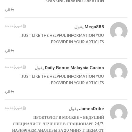
SPANKING NEW INFORMATION.
الرد
شهر واحد منذ
Mega888
يقول
I JUST LIKE THE HELPFUL INFORMATION YOU
PROVIDE IN YOUR ARTICLES
الرد
شهر واحد منذ
Daily Bonus Malaysia Casino
يقول
I JUST LIKE THE HELPFUL INFORMATION YOU
PROVIDE IN YOUR ARTICLES
الرد
شهر واحد منذ
JamesDribe
يقول
ПРОКТОЛОГ В МОСКВЕ – ВЕДУЩИЙ
СПЕЦИАЛИСТ. ЛЕЧЕНИЕ В СТАЦИОНАРЕ 24/7.
НАЗНАЧАЕМ АНАЛИЗЫ ЗА 20 МИНУТ. ЦЕНА ОТ