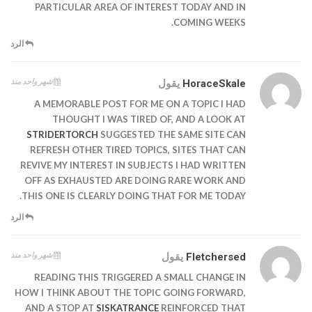
PARTICULAR AREA OF INTEREST TODAY AND IN
COMING WEEKS.
الرد
شهر واحد منذ
HoraceSkale
يقول
A MEMORABLE POST FOR ME ON A TOPIC I HAD
THOUGHT I WAS TIRED OF, AND A LOOK AT
STRIDERTORCH
SUGGESTED THE SAME SITE CAN
REFRESH OTHER TIRED TOPICS, SITES THAT CAN
REVIVE MY INTEREST IN SUBJECTS I HAD WRITTEN
OFF AS EXHAUSTED ARE DOING RARE WORK AND
THIS ONE IS CLEARLY DOING THAT FOR ME TODAY.
الرد
شهر واحد منذ
Fletchersed
يقول
READING THIS TRIGGERED A SMALL CHANGE IN
HOW I THINK ABOUT THE TOPIC GOING FORWARD,
AND A STOP AT
SISKATRANCE
REINFORCED THAT