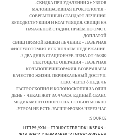
СКИДКА ПРИ УДАЛЕНИИ 3+ УЗЛОВ.
МАЛОИНВАЗИВНАЯ ПРОКТОЛОГИЯ –
СОВРЕМЕННЫЙ СТАНДАРТ ЛЕЧЕНИЯ.
КРИОДЕСТРУКЦИЯ И КОАГУЛЯЦИЯ. СВИЩИ НА
НАЧАЛЬНОЙ СТАДИИ. ПРИЁМ ПО ОМС С
ДОПЛАТОЙ.
СВИЩ ПРЯМОЙ КИШКИ ЛЕЧЕНИЕ – ЛАЗЕРНАЯ
ФИСТУЛОТОМИЯ. ИСКЛЮЧАЕМ НЕДЕРЖАНИЕ.
ДВА ДНЯ В СТАЦИОНАРЕ. ЦЕНА ОТ 45000 ?.
РЕКТОЦЕЛЕ ОПЕРАЦИЯ – ЛАЗЕРНАЯ
КОЛЬПОПЕРИНЕОРАФИЯ. ВОЗВРАЩАЕМ
КАЧЕСТВО ЖИЗНИ. ПЕРИНЕАЛЬНЫЙ ДОСТУП.
СЕКС ЧЕРЕЗ 6 НЕДЕЛЬ.
ГАСТРОСКОПИЯ И КОЛОНОСКОПИЯ ЗА ОДИН
ДЕНЬ – ЧЕКАП ЖКТ ЗА 4 ЧАСА. ЕДИНЫЙ СЕАНС
МЕДИКАМЕНТОЗНОГО СНА. С СОБОЙ МОЖНО
УТРОМ НЕ ЕСТЬ. РАСШИФРОВКА ЧЕРЕЗ ЧАС.
SOURCE:
HTTPS://XN—-ETBHRCDTBBFIDKLIK5P.XN--
P1AI/RECZIDIV-PARAREKTALNOGO-SVISHHA/