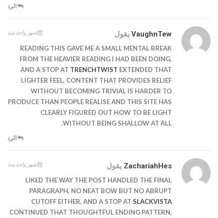
الرد
شهر واحد منذ
VaughnTew
يقول
READING THIS GAVE ME A SMALL MENTAL BREAK
FROM THE HEAVIER READING I HAD BEEN DOING,
AND A STOP AT
TRENCHTWIST
EXTENDED THAT
LIGHTER FEEL, CONTENT THAT PROVIDES RELIEF
WITHOUT BECOMING TRIVIAL IS HARDER TO
PRODUCE THAN PEOPLE REALISE AND THIS SITE HAS
CLEARLY FIGURED OUT HOW TO BE LIGHT
WITHOUT BEING SHALLOW AT ALL.
الرد
شهر واحد منذ
ZachariahHes
يقول
LIKED THE WAY THE POST HANDLED THE FINAL
PARAGRAPH, NO NEAT BOW BUT NO ABRUPT
CUTOFF EITHER, AND A STOP AT
SLACKVISTA
CONTINUED THAT THOUGHTFUL ENDING PATTERN,