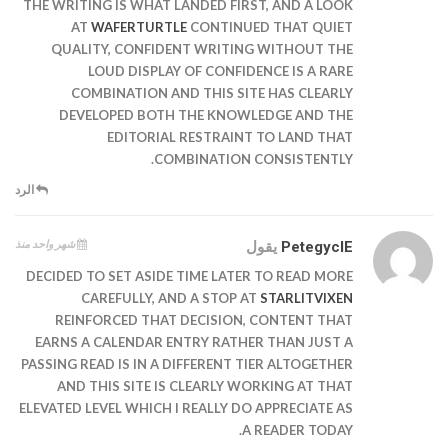
THE WRITING IS WHAT LANDED FIRST, AND A LOOK
AT
WAFERTURTLE
CONTINUED THAT QUIET
QUALITY, CONFIDENT WRITING WITHOUT THE
LOUD DISPLAY OF CONFIDENCE IS A RARE
COMBINATION AND THIS SITE HAS CLEARLY
DEVELOPED BOTH THE KNOWLEDGE AND THE
EDITORIAL RESTRAINT TO LAND THAT
COMBINATION CONSISTENTLY.
الرد
شهر واحد منذ
PetegyclE
يقول
DECIDED TO SET ASIDE TIME LATER TO READ MORE
CAREFULLY, AND A STOP AT
STARLITVIXEN
REINFORCED THAT DECISION, CONTENT THAT
EARNS A CALENDAR ENTRY RATHER THAN JUST A
PASSING READ IS IN A DIFFERENT TIER ALTOGETHER
AND THIS SITE IS CLEARLY WORKING AT THAT
ELEVATED LEVEL WHICH I REALLY DO APPRECIATE AS
A READER TODAY.