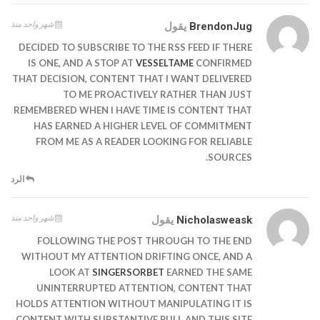
شهر واحد منذ
BrendonJug
يقول
DECIDED TO SUBSCRIBE TO THE RSS FEED IF THERE
IS ONE, AND A STOP AT
VESSELTAME
CONFIRMED
THAT DECISION, CONTENT THAT I WANT DELIVERED
TO ME PROACTIVELY RATHER THAN JUST
REMEMBERED WHEN I HAVE TIME IS CONTENT THAT
HAS EARNED A HIGHER LEVEL OF COMMITMENT
FROM ME AS A READER LOOKING FOR RELIABLE
SOURCES.
الرد
شهر واحد منذ
Nicholasweask
يقول
FOLLOWING THE POST THROUGH TO THE END
WITHOUT MY ATTENTION DRIFTING ONCE, AND A
LOOK AT
SINGERSORBET
EARNED THE SAME
UNINTERRUPTED ATTENTION, CONTENT THAT
HOLDS ATTENTION WITHOUT MANIPULATING IT IS
CONTENT WITH SUBSTANTIVE PULL AND THIS SITE