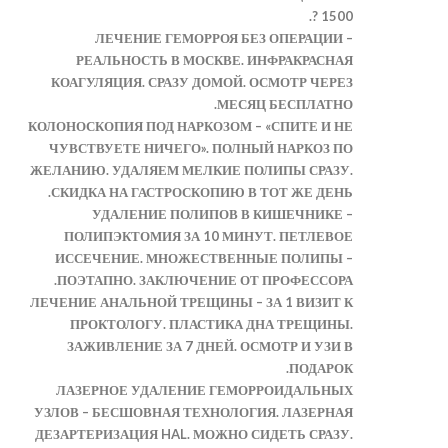
1500 ?.
ЛЕЧЕНИЕ ГЕМОРРОЯ БЕЗ ОПЕРАЦИИ –
РЕАЛЬНОСТЬ В МОСКВЕ. ИНФРАКРАСНАЯ
КОАГУЛЯЦИЯ. СРАЗУ ДОМОЙ. ОСМОТР ЧЕРЕЗ
МЕСЯЦ БЕСПЛАТНО.
КОЛОНОСКОПИЯ ПОД НАРКОЗОМ – «СПИТЕ И НЕ
ЧУВСТВУЕТЕ НИЧЕГО». ПОЛНЫЙ НАРКОЗ ПО
ЖЕЛАНИЮ. УДАЛЯЕМ МЕЛКИЕ ПОЛИПЫ СРАЗУ.
СКИДКА НА ГАСТРОСКОПИЮ В ТОТ ЖЕ ДЕНЬ.
УДАЛЕНИЕ ПОЛИПОВ В КИШЕЧНИКЕ –
ПОЛИПЭКТОМИЯ ЗА 10 МИНУТ. ПЕТЛЕВОЕ
ИССЕЧЕНИЕ. МНОЖЕСТВЕННЫЕ ПОЛИПЫ –
ПОЭТАПНО. ЗАКЛЮЧЕНИЕ ОТ ПРОФЕССОРА.
ЛЕЧЕНИЕ АНАЛЬНОЙ ТРЕЩИНЫ – ЗА 1 ВИЗИТ К
ПРОКТОЛОГУ. ПЛАСТИКА ДНА ТРЕЩИНЫ.
ЗАЖИВЛЕНИЕ ЗА 7 ДНЕЙ. ОСМОТР И УЗИ В
ПОДАРОК.
ЛАЗЕРНОЕ УДАЛЕНИЕ ГЕМОРРОИДАЛЬНЫХ
УЗЛОВ – БЕСШОВНАЯ ТЕХНОЛОГИЯ. ЛАЗЕРНАЯ
ДЕЗАРТЕРИЗАЦИЯ HAL. МОЖНО СИДЕТЬ СРАЗУ.