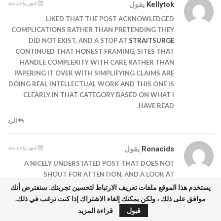
شهر واحد منذ
Kellytok
يقول
LIKED THAT THE POST ACKNOWLEDGED
COMPLICATIONS RATHER THAN PRETENDING THEY
DID NOT EXIST, AND A STOP AT
STRAITSURGE
CONTINUED THAT HONEST FRAMING, SITES THAT
HANDLE COMPLEXITY WITH CARE RATHER THAN
PAPERING IT OVER WITH SIMPLIFYING CLAIMS ARE
DOING REAL INTELLECTUAL WORK AND THIS ONE IS
CLEARLY IN THAT CATEGORY BASED ON WHAT I
HAVE READ.
الرد
شهر واحد منذ
Ronacids
يقول
A NICELY UNDERSTATED POST THAT DOES NOT
SHOUT FOR ATTENTION, AND A LOOK AT
TRITONSTYLE
MAINTAINED THE SAME QUIET
يستخدم هذا الموقع ملفات تعريف الارتباط لتحسين تجربتك. سنفترض أنك
QUALITY, UNDERSTATEMENT IS A STYLISTIC CHOICE
موافق على ذلك ، ولكن يمكنك إلغاء الاشتراك إذا كنت ترغب في ذلك.
آخر الأخبار
THAT DISTINGUISHES SERIOUS WRITING FROM
الرئيس ا
قبول
قراءة المزيد
ATTENTION SEEKING WRITING AND THIS SITE HAS