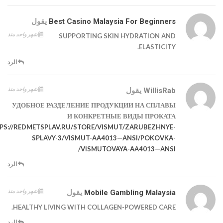
Best Casino Malaysia For Beginners
يقول
شهر واحد منذ
SUPPORTING SKIN HYDRATION AND
ELASTICITY.
الرد
شهر واحد منذ
WillisRab
يقول
УДОБНОЕ РАЗДЕЛЕНИЕ ПРОДУКЦИИ НА СПЛАВЫ
И КОНКРЕТНЫЕ ВИДЫ ПРОКАТА
PS://REDMETSPLAV.RU/STORE/VISMUT/ZARUBEZHNYE-
SPLAVY-3/VISMUT-AA4013—ANSI/POKOVKA-
VISMUTOVAYA-AA4013—ANSI/
الرد
شهر واحد منذ
Mobile Gambling Malaysia
يقول
HEALTHY LIVING WITH COLLAGEN-POWERED CARE.
الرد