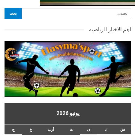
اهم الاخبار الرياضيه
يونيو 2026
س
د
ن
ث
أرب
خ
ج