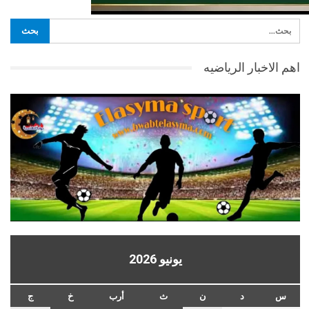
اهم الاخبار الرياضيه
يونيو 2026
س
د
ن
ث
أرب
خ
ج