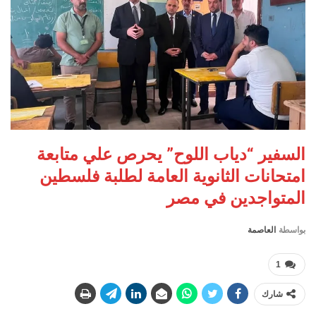
السفير “دياب اللوح” يحرص علي متابعة
امتحانات الثانوية العامة لطلبة فلسطين
المتواجدين في مصر
بواسطة
العاصمة
1
شارك