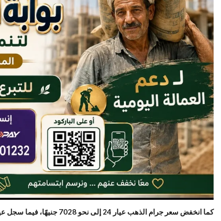
كما انخفض سعر جرام الذهب عيار 24 إلى نحو 7028 جنيهًا، فيما سجل عيار 18 نحو 5271 جنيهًا، وتراجع سعر الجنيه الذهب إلى 49200 جنيه.