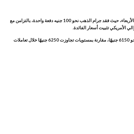
شهدت أسعار الذهب في السوق المصرية تراجعًا حادًا خلال تعاملات اليوم الأربعاء، حيث فقد جرام الذهب نحو 100 جنيه دفعة واحدة، بالتزامن مع
ي الأمريكي تثبيت أسعار الفائدة.
وتراجع سعر جرام الذهب عيار 21، الأكثر تداولًا في السوق المحلية، إلى نحو 6150 جنيهًا، مقارنة بمستويات تجاوزت 6250 جنيهًا خلال تعاملات