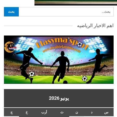
اهم الاخبار الرياضيه
يونيو 2026
س
د
ن
ث
أرب
خ
ج