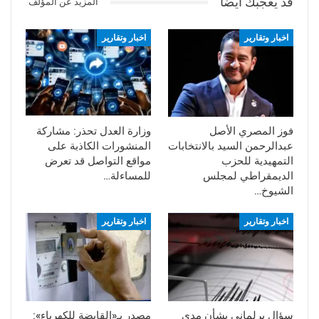
قد يعجبك ايضا
المزيد عن المؤلف
اخبار وتقارير
اخبار وتقارير
فوز المصري الأصل
وزارة العدل تحذر: مشاركة
عبدالرحمن السيد بالانتخابات
المنشورات الكاذبة على
التمهيدية للحزب
مواقع التواصل قد تعرض
الديمقراطي لمجلس
للمساءلة…
الشيوخ…
اخبار وتقارير
اخبار وتقارير
سؤال برلماني بشأن مدى
مصدر بـ«القابضة للكهرباء»: