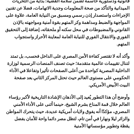
قانونية ودستورية حاسمة تضمن سلامة القضية؛ بداية من التحريات
الميدانية والتأكد من صحة المعلومات وجدية الاتهامات، فضلا عن تقنين
الإجراءات واستصدار إذن رسمي ومسبق من النيابة العامة، علاوة على
المواجهة والضبط ومداهمة وكر المتهم بقوة أمنية ومواجهته بالإذن
القانوني والمضبوطات في محل سكنه أو ملحقاته، إضافة إلى التحقيق
الفوري والانتقال الفوري للنيابة العامة لمعاينة الأحراز واستجواب
المتهم.
وأكد أنه لا تقتصر كفاءة الأمن المصري على الداخل فحسب، بل تمتد
لتنال تقييمات عالمية متقدمة؛ حيث تصنف المنصات الرسمية لوزارة
الداخلية المصرية كواحدة من أعلى الصفحات تأثيرا وتفاعلا في الأداء
الحكومي على مستوى العالم حيث تحتل المركز الثاني بعد صفحة
البيت الأبيض الأمريكي.
وأوضح أن هذا التطور يُعيد إلى الأذهان الإشادة التاريخية لأكبر رؤساء
العالم خلال قمة المناخ بشرم الشيخ، حينما أثنى على الأداء الأمني
المصري، مؤكدًا أنه يفوق ولايات أمريكية عديدة، حيث يتحرك المواطن
والزائر ليلا ونهارا في أمن تام، لتظل مصر دائما واحة للأمان بفضل
يقظة وتطوير مؤسساتها الأمنية