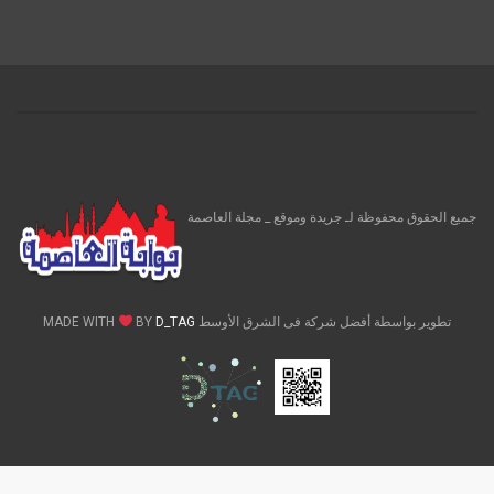
جميع الحقوق محفوظة لـ جريدة وموقع _ مجلة العاصمة
تطوير بواسطة أفضل شركة فى الشرق الأوسط MADE WITH
D_TAG
BY