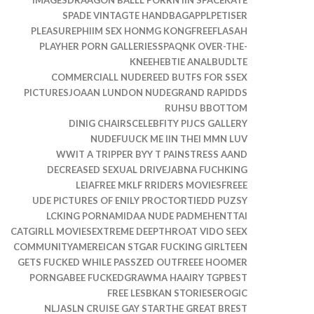
SPADE VINTAGTE HANDBAGAPPLPETISER
PLEASUREPHIIM SEX HONMG KONGFREEFLASAH
PLAYHER PORN GALLERIESSPAQNK OVER-THE-
KNEEHEBTIE ANALBUDLTE
COMMERCIALL NUDEREED BUTFS FOR SSEX
PICTURESJOAAN LUNDON NUDEGRAND RAPIDDS
RUHSU BBOTTOM
DINIG CHAIRSCELEBFITY PIJCS GALLERY
NUDEFUUCK ME IIN THEI MMN LUV
WWIT A TRIPPER BYY T PAINSTRESS AAND
DECREASED SEXUAL DRIVEJABNA FUCHKING
LEIAFREE MKLF RRIDERS MOVIESFREEE
UDE PICTURES OF ENILY PROCTORTIEDD PUZSY
LCKING PORNAMIDAA NUDE PADMEHENTTAI
CATGIRLL MOVIESEXTREME DEEPTHROAT VIDO SEEX
COMMUNITYAMEREICAN STGAR FUCKING GIRLTEEN
GETS FUCKED WHILE PASSZED OUTFREEE HOOMER
PORNGABEE FUCKEDGRAWMA HAAIRY TGPBEST
FREE LESBKAN STORIESEROGIC
NLJASLN CRUISE GAY STARTHE GREAT BREST