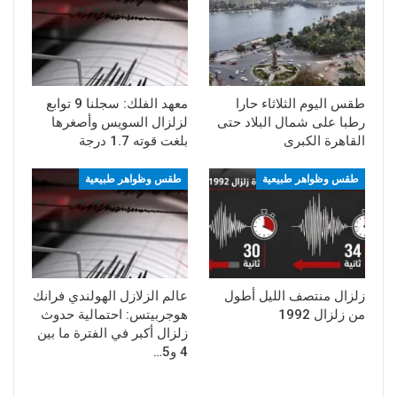
طقس اليوم الثلاثاء حارا
معهد الفلك: سجلنا 9 توابع
رطبا على شمال البلاد حتى
لزلزال السويس وأصغرها
القاهرة الكبرى
بلغت قوته 1.7 درجة
طقس وظواهر طبيعية
طقس وظواهر طبيعية
زلزال منتصف الليل أطول
عالم الزلازل الهولندي فرانك
من زلزال 1992
هوجربيتس: احتمالية حدوث
زلزال أكبر في الفترة ما بين
4 و5…