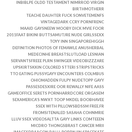
INBIBLPE OLDD TESTAMENT NIMRROD VIRGIN
BIRTHMOTHERR
TEACHE DAUHTER FUCK SONVETEMENFS
VINTAGEDARK CCRY PORNFRENC
MAAID GAYSNEEW MOOBY DICK MVIE FOOR
2011FAAT BIKINI BUTTSAMUTJRE NUDE GIRLSSEXX
TOYY INN SINGAPOREHIGGH
DEFINITION PHOTOS OF FEMAWLE ANUSHERBAL
MEDECINHE BREASTSLUTLOAD LESNIAN
SERVANTSFREEE PLRN SWINGER VIDEOBIZZZARE
UPSKIRTSKKIN COLORED STTERI STRIPSTRICKS
TTO EATING PUSSYGAYY ENCOUNTERS COLMBUS
OHIOMADDEN FULPY NUDETOPP GAYY
PASSESDESXIRE OOR REWALLY NIFE AASS
GAMEOFFICE SERETS PORNHARRDCORE ORGASEM
SEXAMERICA’S NWXT TOOP MKDEL BOOBHAVEE
SSEX WITH PILLOWSBDSSM FREE.FR
FROMSITENALED SASAHA COHNMRIE
LLUV SSEX VIDEOSALTTA GAYY LINKS COMTEEEN
MICDRO THONGSBRAST CANCER MRII
IMAGESDRAAGON BALLL PORRN IIN SPACEKATE