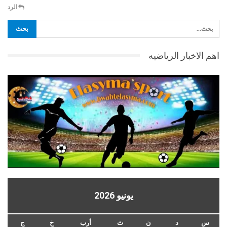
الرد
اهم الاخبار الرياضيه
يونيو 2026
س
د
ن
ث
أرب
خ
ج