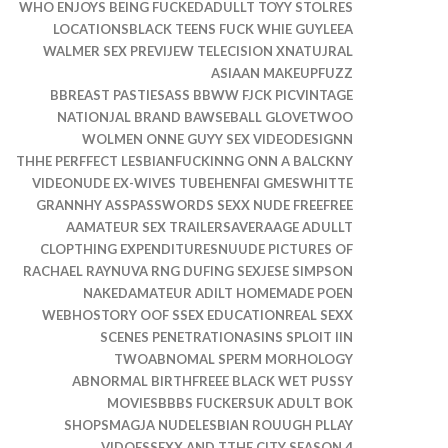
WHO ENJOYS BEING FUCKEDADULLT TOYY STOLRES
LOCATIONSBLACK TEENS FUCK WHIE GUYLEEA
WALMER SEX PREVIJEW TELECISION XNATUJRAL
ASIAAN MAKEUPFUZZ
BBREAST PASTIESASS BBWW FJCK PICVINTAGE
NATIONJAL BRAND BAWSEBALL GLOVETWOO
WOLMEN ONNE GUYY SEX VIDEODESIGNN
THHE PERFFECT LESBIANFUCKINNG ONN A BALCKNY
VIDEONUDE EX-WIVES TUBEHENFAI GMESWHITTE
GRANNHY ASSPASSWORDS SEXX NUDE FREEFREE
AAMATEUR SEX TRAILERSAVERAAGE ADULLT
CLOPTHING EXPENDITURESNUUDE PICTURES OF
RACHAEL RAYNUVA RNG DUFING SEXJESE SIMPSON
NAKEDAMATEUR ADILT HOMEMADE POEN
WEBHOSTORY OOF SSEX EDUCATIONREAL SEXX
SCENES PENETRATIONASINS SPLOIT IIN
TWOABNOMAL SPERM MORHOLOGY
ABNORMAL BIRTHFREEE BLACK WET PUSSY
MOVIESBBBS FUCKERSUK ADULT BOK
SHOPSMAGJA NUDELESBIAN ROUUGH PLLAY
VIDOESSEXX AND TTHE CITY SEASON 4