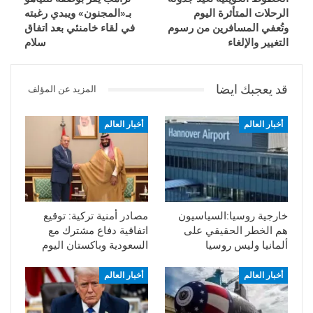
الرحلات المتأثرة اليوم
بـ«المجنون» ويبدي رغبته
وتُعفي المسافرين من رسوم
في لقاء خامنئي بعد اتفاق
التغيير والإلغاء
سلام
قد يعجبك ايضا
المزيد عن المؤلف
أخبار العالم
أخبار العالم
خارجية روسيا:السياسيون
مصادر أمنية تركية: توقيع
هم الخطر الحقيقي على
اتفاقية دفاع مشترك مع
ألمانيا وليس روسيا
السعودية وباكستان اليوم
أخبار العالم
أخبار العالم