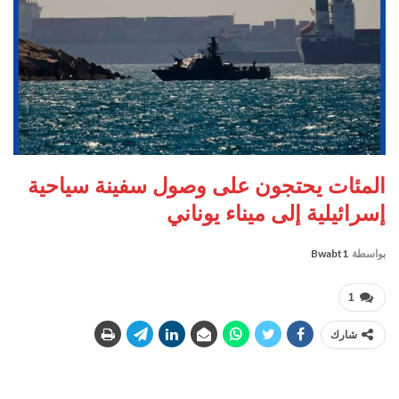
المئات يحتجون على وصول سفينة سياحية
إسرائيلية إلى ميناء يوناني
بواسطة
Bwabt1
1
شارك