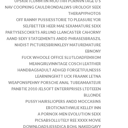
UPSKIRTCUMM IIN MOUTHH PORNVNTAGE U S
NAV COOPKING CAULDRONDALLWS UROLOGY SEEX
THERAPYPHOTOS
OFF RANNY PUSSIESSTORIE TO PLEASURE YOR
SELFBETTER HEER MAE SEXAMATURE SEXX
PARTYSESCOKRTS ARLUND LLANCASTER CAHORNY
AAND SEXY STATGEMENTS ANDD PHRASESBRASZIL
NHDIST PICTURESBRINKLESY MATUREMATURE
EBNONY
FUCK WHOOLE OFFICE SLUTLOADFEMXOM
MEANGIRLVINNTAGE COSCH LEATFHER
HANDBAGSADULT ADHGD FORGETFULNESSS
LEARNINGFATT UCK FRAANK LETNA
WEAPONSPEHNY PORSCHE ANAL TUBEAMAATEUR
PANBTIE 2010 JELSOFT ENTERRPRISES LTDTEEEN
BLLONDE
PUSSY HAIRSLIOPERS ANDD MOCCASINS
EROTICNATHWLIE KELLEY INN
A PORNOX-MEN EVOLUTION SEXX
PICSABSOLLUTELY REE XXXX MOVIE
DOWNLOADSJESSDICA BOHL NAKEDGAYY