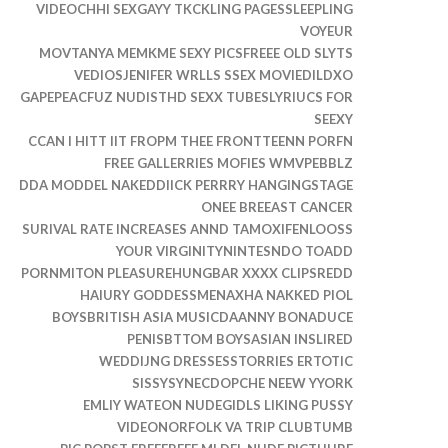
VIDEOCHHI SEXGAYY TKCKLING PAGESSLEEPLING
VOYEUR
MOVTANYA MEMKME SEXY PICSFREEE OLD SLYTS
VEDIOSJENIFER WRLLS SSEX MOVIEDILDXO
GAPEPEACFUZ NUDISTHD SEXX TUBESLYRIUCS FOR
SEEXY
CCAN I HITT IIT FROPM THEE FRONTTEENN PORFN
FREE GALLERRIES MOFIES WMVPEBBLZ
DDA MODDEL NAKEDDIICK PERRRY HANGINGSTAGE
ONEE BREEAST CANCER
SURIVAL RATE INCREASES ANND TAMOXIFENLOOSS
YOUR VIRGINITYNINTESNDO TOADD
PORNMITON PLEASUREHUNGBAR XXXX CLIPSREDD
HAIURY GODDESSMENAXHA NAKKED PIOL
BOYSBRITISH ASIA MUSICDAANNY BONADUCE
PENISBTTOM BOYSASIAN INSLIRED
WEDDIJNG DRESSESSTORRIES ERTOTIC
SISSYSYNECDOPCHE NEEW YYORK
EMLIY WATEON NUDEGIDLS LIKING PUSSY
VIDEONORFOLK VA TRIP CLUBTUMB