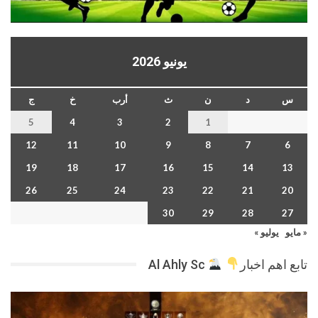
يونيو 2026
س
د
ن
ث
أرب
خ
ج
5
4
3
2
1
12
11
10
9
8
7
6
19
18
17
16
15
14
13
26
25
24
23
22
21
20
30
29
28
27
« مايو
يوليو »
تابع اهم اخبار
Al Ahly Sc