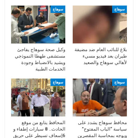
سوهاج
سوهاج
بلاغ للنائب العام ضد مضيفة
وكيل صحة سوهاج يفاجئ
طيران بعد فيديو مسيء
مستشفى طهطا النموذجي
لأهالي سوهاج والصعيد
ويشيد بالانضباط وجودة
الخدمات الطبية
سوهاج
سوهاج
محافظ سوهاج يشدد على
المحافظ يتابع من موقع
سياسة “الباب المفتوح”
الحادث.. 8 سيارات إطفاء و
ويوجه بمحاسبة المقصرين
6إسعاف تسيطر على حريق