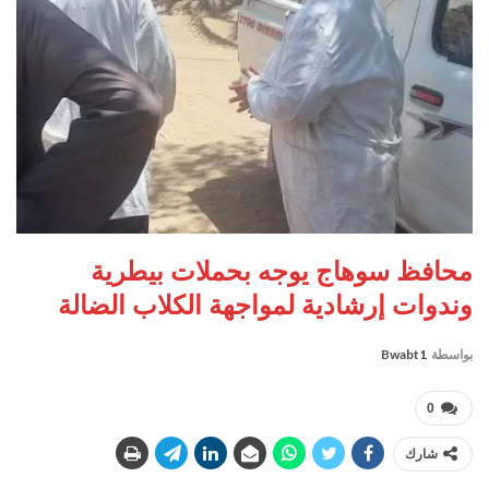
محافظ سوهاج يوجه بحملات بيطرية
وندوات إرشادية لمواجهة الكلاب الضالة
بواسطة
Bwabt1
0
شارك