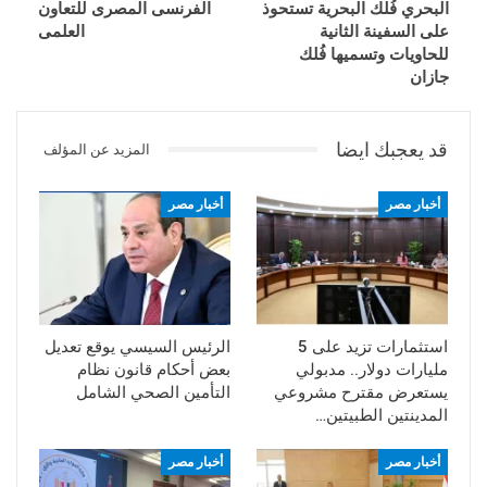
البحري فُلك البحرية تستحوذ
الفرنسى المصرى للتعاون
على السفينة الثانية
العلمى
للحاويات وتسميها فُلك
جازان
قد يعجبك ايضا
المزيد عن المؤلف
أخبار مصر
أخبار مصر
استثمارات تزيد على 5
الرئيس السيسي يوقع تعديل
مليارات دولار.. مدبولي
بعض أحكام قانون نظام
يستعرض مقترح مشروعي
التأمين الصحي الشامل
المدينتين الطبيتين…
أخبار مصر
أخبار مصر