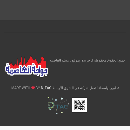
جميع الحقوق محفوظة لـ جريدة وموقع _ مجلة العاصمة
تطوير بواسطة أفضل شركة فى الشرق الأوسط MADE WITH
D_TAG
BY