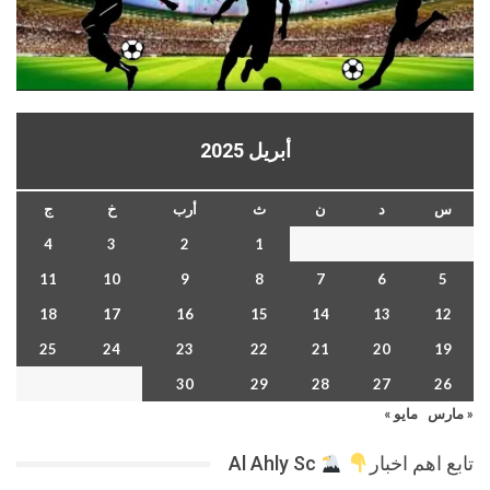
أبريل 2025
س
د
ن
ث
أرب
خ
ج
4
3
2
1
11
10
9
8
7
6
5
18
17
16
15
14
13
12
25
24
23
22
21
20
19
30
29
28
27
26
« مارس
مايو »
تابع اهم اخبار
Al Ahly Sc