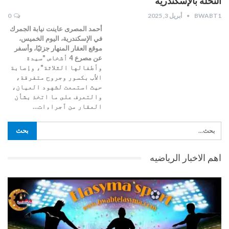
النخلة بالإسكندرية
BWABT1
أبريل 3, 2025
0
أحمد المصرى عاينت نيابة الجمرك
في الإسكندرية، اليوم الخميس،
موقع العقار المنهار جزئيًا، وأسفر
عن مصرع 4 أشخاص "سيدة
وأطفالها الثلاثة"، وإصابة
الأب بكسور وجروح متفرقة،
حيث استمعت لشهود العيان،
والتعرف على ما اتخذ بشأن
العقار من ٱجراءات…
اهم الاخبار الرياضيه