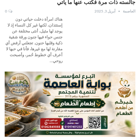
جالسته ذات مرة فكتب عنها ما يأتي
العاصمة
أبريل 3, 2025
0
هناك امرأة دخلت حياتي دون
إستئذان، لكنها غير كل النساء إذ لا
يوجد لها مثيل، أنثى مختلفة عن
جنس حواء فيها جنون ورقة شقية
ذكية وقلبها حنون. تجعلني أرفض أي
مقارنة لها مع غيرها، فأنا في حبها لا
أعرف أي خطوط حُمر، وأصبحت
روحي…