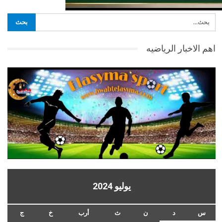
اهم الاخبار الرياضيه
يوليو 2024
س
د
ن
ث
أرب
خ
ج