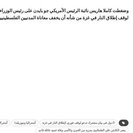
وضغطت كاملا هاريس نائبة الرئيس الأمريكي جو بايدن على رئيس الوزراء 
لوقف إطلاق النار في غزة من شأنه أن يخفف معاناة المدنيين الفلسطينيي
3 دول فى بيان مشترك تدعو لوقف فوري لإطلاق النار في غزة
أستراليا ونيوزيلندا
أسترالي
ينعى الكابتن علي الطملاوى بمزيد من الحزن والأسى وفاة عميد عائلة غانم