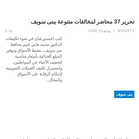
تحرير 37 محاضر لمخالفات متنوعة ببنى سويف
BWABT1
يوليو 23, 2024
0
كتب احمدورشان في ضوء تكليفات
الدكتور محمد هاني غنيم محافظ
بني سويف ، بضبط الأسواق وتوفير
السلع الغذائية بأسعار مناسبة
لتخفيف الأعباء عن المواطنين،
واستمرار تكثيف الحملات التموينية
لإحكام الرقابة على الأسواق
والمحال…
بنى سويف