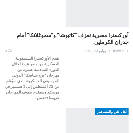
أوركسترا مصرية تعزف “كاتيوشا” و”سموغلانكا” أمام
جدران الكرملين
BWABT1
يوليو 23, 2024
0
تقدم الأوركسترا السيمفونية
العسكرية من مصر عرضا خلال
الدورة السادسة عشرة من
مهرجان "برج سباسكا" الدولي
للموسيقى العسكرية، الذي سيُقام
من 23 أغسطس إلى 1 سبتمبر في
موسكو. وسيقدم ضيوف المهرجان
عروضا تتضمن…
أهل الفن والمشاهير