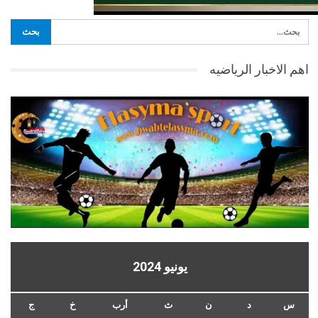
اهم الاخبار الرياضيه
يونيو 2024
س
د
ن
ث
أرب
خ
ج