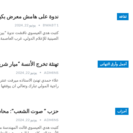
ندوة على هامش معرض بكين 
ثقافة
BWABT1
يونيو 22, 2024
كتبت هدي العيسوي ناقشت ندوة "بين ا
الصينية للإعلام الدولي، غرب العاصمة
تهنئة تخرج الأنسة “ميار شري
أجمل وأرق التهانى
ADMINS
يونيو 22, 2024
راجية المولي تبارك وتعالي ان يوفقها ف
حزب ” صوت الشعب”: محاسبة
أحزاب
ADMINS
يونيو 22, 2024
كتبت هدي العيسوي قالت المهندسة مر
الأزمة؛ التى كلف بها الرئيس عبد الف