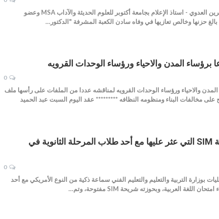
كتب - علاء حمدي أعربت الدكتورة شيرين العدوي - استاذ الإعلام بجامعة أكتوبر للعلوم الحديثة والآداب MSA وعضو
الغ حزنها وخالص تعازيها في ‏وفاه سادن الكعبة المشرفة ‏"الدكتور…
ا برؤساء المدن والاحياء ورؤساء الوحدات القرويه
0
 المدن والاحياء ورؤساء الوحدات القرويه لمناقشه عددا من الملفات على رأسها ملف
 على مخالفات البناء ومنظومه النظافه ********* عقد اليوم السبت عبد الحميد
ننشر صورة للسماعة وبطاقة SIM التي عثر عليها مع أحد طلاب المرحلة الثانوية في
0
 بوزارة التربية والتعليم والتعليم الفني سماعة ذكية من النوع الأمريكي مع أحد
 اللغة العربية، وبحوزته شريحة SIM مفتوحة، وتم…