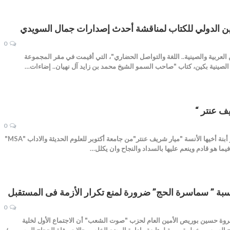
الدولي للكتاب لمناقشة أحدث إصدارات جمال السويدي
0
لعربية والصينية.. اللغة والتواصل الحضاري"، التي أقيمت في مقر المجموعة
 الصينية بكين، كتاب "صاحب السمو الشيخ محمد بن زايد آل نهيان.. إضاءات…
ف عنتر “
0
علاء حمدي تهنئ الاستاذه ميرفت عنتر أبنة أخيها الأنسة "ميار شريف عنتر"من جامعة أكتوبر للعلوم الحديثة والاداب "MSA"
يما هو قادم وينعم عليها بالسداد والنجاح وان يكلل…
 ” سماسرة الحج” ضرورة لمنع تكرار الأزمة فى المستقبل
0
وة حسين بوريص الأمين العام لحزب "صوت الشعب" أن الاجتماع الأول لخلية
تاح السيسي خطوة مهمة لمتابعة وادارة الوضع الخاص بحالات وفاة الحجاج المصريين؛