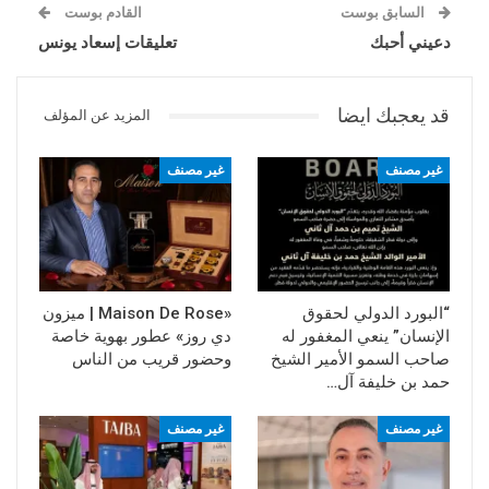
السابق بوست
القادم بوست
دعيني أحبك
تعليقات إسعاد يونس
قد يعجبك ايضا
المزيد عن المؤلف
غير مصنف
غير مصنف
“البورد الدولي لحقوق
«Maison De Rose | ميزون
الإنسان” ينعي المغفور له
دي روز» عطور بهوية خاصة
صاحب السمو الأمير الشيخ
وحضور قريب من الناس
حمد بن خليفة آل…
غير مصنف
غير مصنف