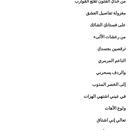
من خدكِ الفتون تقلع القوارب
مغزولة تفاصيل العشق
على فستانكِ الشائك
من رعشات الآلىء
ترقصين بجسدكِ
الناعم المرمري
والردف يسحرني
إلى الخصر المذوب
في عيني اشتهي الهزات
ولوع الآهات
تعالي إني اشتاق