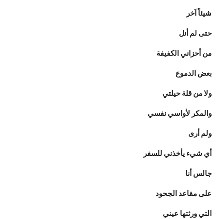
شيئاً اَخر
حتى لم أنل
من أحزاني الكفيفة
بعض الدموع
ولا من قلة حيلتي
والمكر لأواسي نفسي
ولم أرى
أي شيء يأخذني للسفر
جالس أنا
على مقاعد الجحود
التي ورثتها عيني