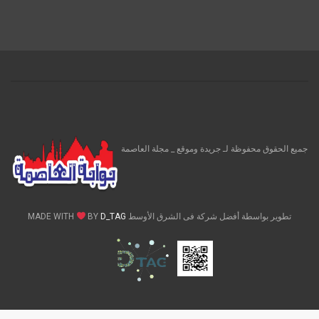
جميع الحقوق محفوظة لـ جريدة وموقع _ مجلة العاصمة
تطوير بواسطة أفضل شركة فى الشرق الأوسط MADE WITH
D_TAG
BY