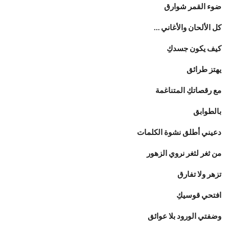
ضوء القمر شوارق
كل الألحان والأغاني …
كيف يكون جسدكِ
يهتز طرائق
مع رقصاتكِ المتناغمة
بالطوابق
دعيني أطلق نشوة الكلمات
من ثغر لثغر نروي الزهور
تزهر ولا تفارق
افتحي قوسيكِ
وضفتي الورود بلا عوائق