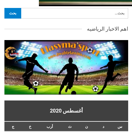
اهم الاخبار الرياضيه
أغسطس 2020
س
د
ن
ث
أرب
خ
ج