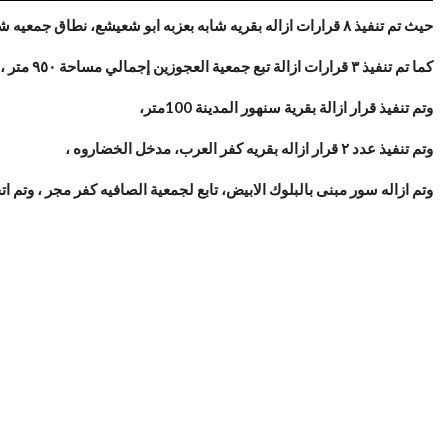
حيث تم تنفيذ ٨ قرارات ازاله بقريه شابه بعزبه ابو شعيشع، نطاق جمعيه شابه الزراعيه، باجمالي مساحه ٣٣٨٠متر ،
كما تم تنفيذ ٣ قرارات ازالة تبع جمعية العجوزين إجمالي مساحة ٩٥٠ متر ،
وتم تنفيذ قرار ازالة بقرية سنهور المدينة 100متر،
وتم تنفيذ عدد ٢ قرار ازاله بقريه كفر العرب، مدخل الخضاروه ،
وتم ازاله سور مبنى بالبلوك الابيض، تابع لجمعية الصافيه كفر مجر ، وتم ات