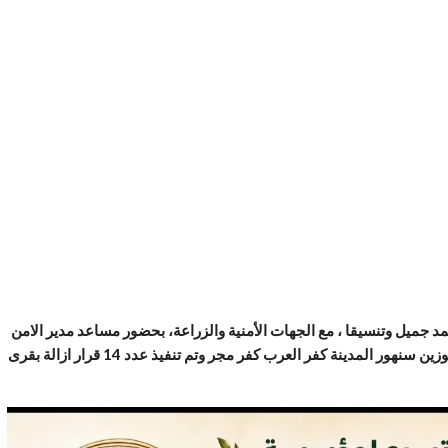
لشئون القري ( 1 ، 2 ) سند ابو كيلة ، محمد جميل وتنسيقا ، مع الجهات الأمنية والزراعة، بحضور مساعد مدير الامن
لفرقة شرطة دسوق ومأمور مركز شرطة دسوق ، رؤساء قرى شابة العجوزين سنهور المدينة كفر العرب كفر مجر وتم تنفيذ عدد 14 قرار ازالة بقرى