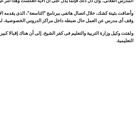
المدرس الفلانى.. وان دل ذلك فإنما يدل على أن الآية اتعكست وهذا أمر 
وأضافت بثينة كشك، خلال اتصال هاتفى ببرنامج “التاسعة”، الذى يقدمه الإ
وقف أى مدرس عن العمل حال ضبطه داخل مراكز الدروس الخصوصية، لمح
ولفتت وكيل وزارة التربية والتعليم فى كفر الشيخ، إلى أن هناك إقبالا كب
التعليمية.