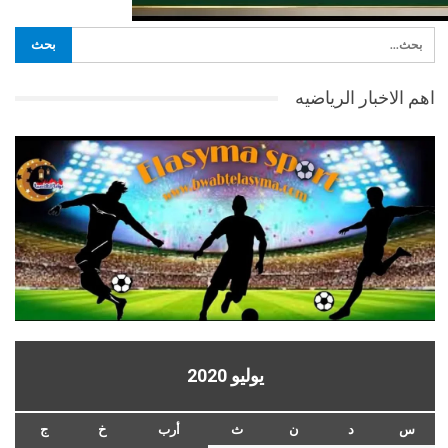
اهم الاخبار الرياضيه
يوليو 2020
س
د
ن
ث
أرب
خ
ج